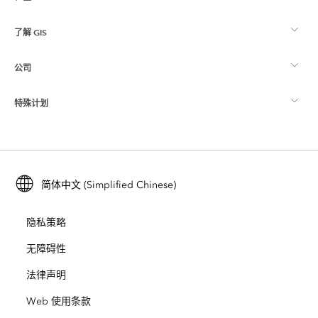
了解 GIS
Esri 社区
制图
公司
什么是 GIS？
ArcGIS 博客
ArcGIS Pro
特殊计划
关于 Esri
位置智能
行业博客
ArcGIS Enterprise
ArcGIS for Personal Use
联系我们
培训
用户研究和测试
ArcGIS Online
ArcGIS for Student Use
简体中文 (Simplified Chinese)
招贤纳士
ArcUser
Esri 年轻专家关系网
开发者技术
保护
隐私策略
开放视野
ArcNews
活动
ArcGIS Location Platform
无障碍性
灾难响应
合作伙伴
ArcWatch
法律声明
Esri Store
教育
Web 使用条款
业务行为准则
Esri Press
ArcGIS Architecture Center