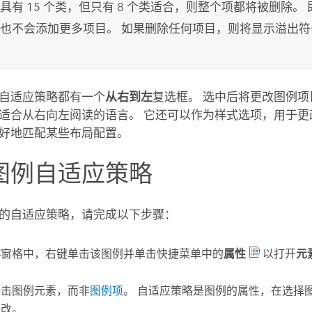
具有 15 个类，但只有 8 个类适合，则整个项都将被删除。
也不会添加更多项目。 如果删除任何项目，则将显示溢出
自适应策略都有一个
从右到左
复选框。 选中后将更改图例
适合从右向左阅读的语言。 它还可以作为样式选项，用于更
好地匹配某些布局配置。
图例自适应策略
的自适应策略，请完成以下步骤：
容
窗格中，右键单击该图例并单击快捷菜单中的
属性
以打开
元
单击图例元素，而非
图例项
。 自适应策略是图例的属性，在选择
更改。