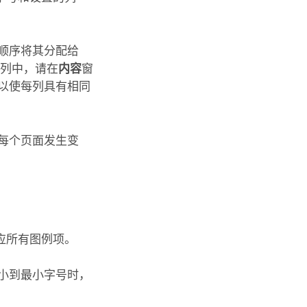
顺序将其分配给
个列中，请在
内容
窗
以使每列具有相同
每个页面发生变
应所有图例项。
小到最小字号时，