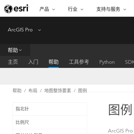
产品
行业
支持与服务
ARCGIS
行业
支持与服务
功能
ArcGIS Pro
Menu
ArcGIS 概览
建筑、工程和建
专业服务
非营利机构
制图
Esri 企业级地理空间平台
造
从空
技术支持
公共安全
帮助
ArcGIS Online
商业
分析
培训
自然科学
完整的 SaaS 制图平台
将位
主页
入门
帮助
工具参考
Python
SD
保护
州和地方政府
ArcGIS Pro
数据
教育
世界领先的 GIS 软件
集成
可持续发展
能源公用事业
帮助
布局
地图整饰要素
图例
ArcGIS Enterprise
电信
用于 GIS 和制图的基础系统
所
设施点管理
图例
交通运输
指北针
开发者技术
卫生与公共服务
水
构建制图和空间分析应用程序
比例尺
国家政府
ArcGIS Pro