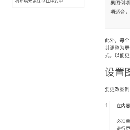
将布局元素保存在样式中
果图例项
项适合，
此外，每个
其调整为更
式，以便更
设置
要更改图例
在
内
必须
进行