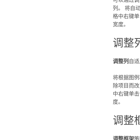
可以通过调
列。 将自
格中右键单
宽度。
调整
调整列
自适
将根据图例
除项目而改
中右键单击
度。
调整
调整框架
策