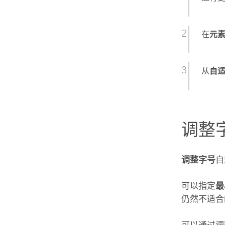
在
元
从
自
调整
调整字号
自
可以指定
最
仍然不适合