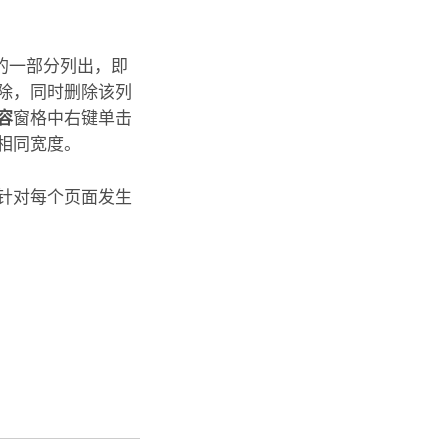
的一部分列出，即
除，同时删除该列
容
窗格中右键单击
相同宽度。
针对每个页面发生