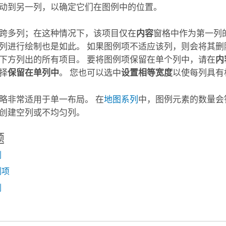
动到另一列，以确定它们在图例中的位置。
跨多列；在这种情况下，该项目仅在
内容
窗格中作为第一列
列进行绘制也是如此。 如果图例项不适应该列，则会将其删
下方列出的所有项目。 要将图例项保留在单个列中，请在
内
择
保留在单列中
。 您也可以选中
设置相等宽度
以使每列具有
略非常适用于单一布局。 在
地图系列
中，图例元素的数量会
创建空列或不均匀列。
题
例
例项
例