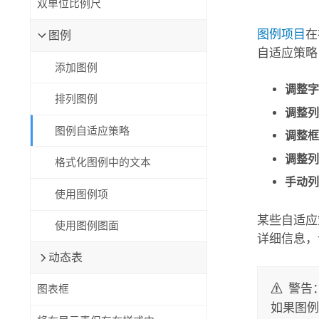
双单位比例尺
自然资源
所有产品
图例项目
在
图例
自适应策略
所有行业
添加图例
调整字
排列图例
调整列
图例自适应策略
调整框
调整列
格式化图例中的文本
手动列
使用图例项
某些自适应
使用图例图面
详细信息，
动态表
警告
图表框
如果图例