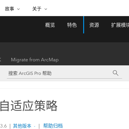
专题倡议
故事
关于
ESRI 故事
关于 ESRI
自助服务
购买 ARCGIS
联系我们
关于 GIS
概览
特色
资源
扩展模
WhereNext Magazine
关于 Esri
地理空间卓越之旅
ArcUser
用户类型
联系支持部门
什么是 GIS？
间上查看和了解数据
高管级新闻和见解
面向 ArcGIS 用户的实用技术
基于角色的 ArcGIS 访问权限
Esri 计划和倡议
Esri 社区
地理方法
资源
Esri 博客
Esri Store
活动
ArcGIS 博客
置引入分析
现实世界的全球 GIS 创新
ArcNews
Esri 的 ArcGIS 产品
K
Migrate from ArcMap
行业新闻和 ArcGIS 更新
合作伙伴
文档
管理
Esri 和 The Science of Where 播
如何购买
、编辑和共享空间数据
客
ArcWatch
Esri 产品、合作伙伴产品和开发
招贤纳士
My Esri
基础设施管理
商业和技术领导者之声
地理空间新闻、观点和趋势
人员订阅
使用 GIS 创建现代化、有弹性且可持续发展
媒体与分析师关系
的未来。 规划和运营的地理方法有助于领导
有功能
者了解基础设施工程与周围环境的关系。
自适应策略
所有故事
探索基础设施管理
联系我们
 3.6
|
|
帮助归档
其他版本