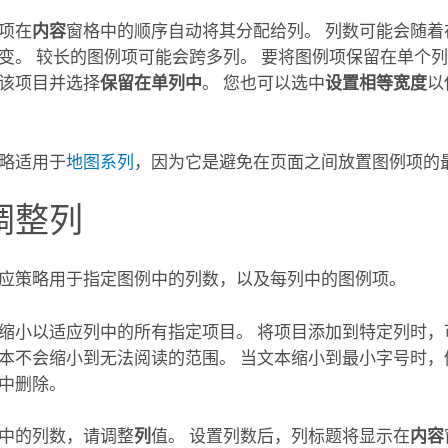
项在
内容
窗格中的顺序自动将其分配给列。 列数可能会随着
变。 较长的图例项可能会跨多列。 要将图例项保留在单个
该项目并选择
保留在单列中
。 您也可以选中
设置相等宽度
以
略适用于
地图系列
，因为它是避免在页面之间放置图例项的
调整列
应策略用于指定图例中的列数，以及每列中的图例项。
缩小以适应列中的所有指定项目。 将项目添加到特定列时，
本不会缩小到无法阅读的范围。 当文本缩小到最小字号时，
中删除。
中的列数，请调整
列
值。 设置列数后，列标题将显示在
内容