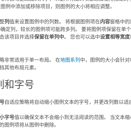
在图例中添加或移除项目，则图例的大小将相应调整。
整
列
值来设置图例中的列数。 将根据图例项在
内容
窗格中的
动确定列，较长的图例项可能跨多列。 要将图例项保留在单
击该项目并选择
保留在单列中
。 您也可以选中
设置相等宽度
略非常适用于单一布局。 在
地图系列
中，图例的大小会针对
挡其他布局元素。
列和字号
号
自适应策略将自动缩小图例文本的字号，并更改列数以适
小字号
值以确保文本不会缩小到无法阅读的范围。 当文本缩
的图例项将从图例中删除。