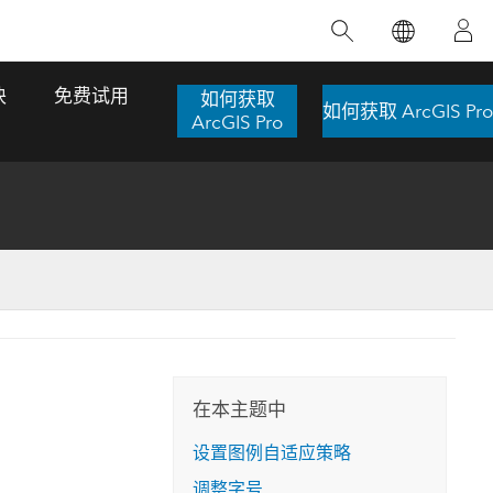
精选产品
专题培训
精选故事
推荐书籍
致力于创新
块
免费试用
如何获取
如何获取 ArcGIS Pro
人工智能
ArcGIS Pro
位置智能
数字化转换
数字孪生体
了解 ArcGIS Pro
空间数据科学：提升分析能力
当地图成为关键时刻的救命稻草
位置的力量
ArcGIS Pro 是 Esri 出品的全球领先的 GIS 桌
在这门导师授课式课程中，我们将探索如何
在巴西 2024 年遭遇历史性大洪水期间，专门
作者：Jack Dangermond
面应用程序，适用于制图、分析和数据管
运用空间统计技术来发现数据中的规律与关
从事 GIS 技术的 Codex 公司在 30 天内打造
这本书带领读者踏上一
理。 了解这项技术的实际效果，亲身体验交
联，并产出能解决复杂问题的深刻见解。
了 17 个应急洪水应用程序，为关键的救援行
旅程，深入探索现代地
互式地图，探索产品功能，或者直接开始免
动提供了有力支持。
在本主题中
探索课程
其应对全球重大挑战的
费试用。
阅读故事
设置图例自适应策略
转至书籍详情
探索 ArcGIS Pro
调整字号