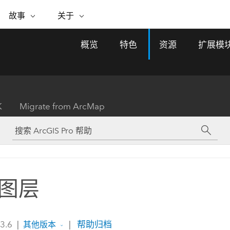
专题倡议
故事
关于
ESRI 故事
关于 ESRI
自助服务
购买 ARCGIS
联系我们
关于 GIS
概览
特色
资源
扩展模
WhereNext Magazine
关于 Esri
地理空间卓越之旅
ArcUser
用户类型
联系支持部门
什么是 GIS？
间上查看和了解数据
高管级新闻和见解
面向 ArcGIS 用户的实用技术
基于角色的 ArcGIS 访问权限
Esri 计划和倡议
Esri 社区
地理方法
资源
Esri 博客
Esri Store
活动
ArcGIS 博客
置引入分析
现实世界的全球 GIS 创新
ArcNews
Esri 的 ArcGIS 产品
K
Migrate from ArcMap
行业新闻和 ArcGIS 更新
合作伙伴
文档
管理
Esri 和 The Science of Where 播
如何购买
、编辑和共享空间数据
客
ArcWatch
Esri 产品、合作伙伴产品和开发
招贤纳士
My Esri
基础设施管理
商业和技术领导者之声
地理空间新闻、观点和趋势
人员订阅
使用 GIS 创建现代化、有弹性且可持续发展
媒体与分析师关系
的未来。 规划和运营的地理方法有助于领导
有功能
者了解基础设施工程与周围环境的关系。
图层
所有故事
探索基础设施管理
联系我们
 3.6
|
|
帮助归档
其他版本