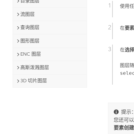
目录图层
使用
流图层
查询图层
在
要
图形图层
在
选
ENC 图层
图层
高斯泼溅图层
sele
3D 切片图层
提示
您还可以
要素创建