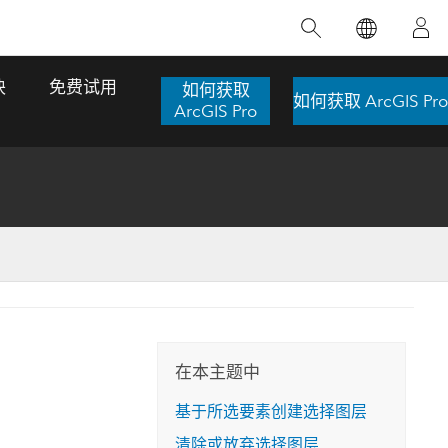
精选产品
专题培训
精选故事
推荐书籍
致力于创新
块
免费试用
如何获取
如何获取 ArcGIS Pro
人工智能
ArcGIS Pro
位置智能
数字化转换
数字孪生体
了解 ArcGIS Pro
空间数据科学：提升分析能力
当地图成为关键时刻的救命稻草
位置的力量
ArcGIS Pro 是 Esri 出品的全球领先的 GIS 桌
在这门导师授课式课程中，我们将探索如何
在巴西 2024 年遭遇历史性大洪水期间，专门
作者：Jack Dangermond
面应用程序，适用于制图、分析和数据管
运用空间统计技术来发现数据中的规律与关
从事 GIS 技术的 Codex 公司在 30 天内打造
这本书带领读者踏上一
理。 了解这项技术的实际效果，亲身体验交
联，并产出能解决复杂问题的深刻见解。
了 17 个应急洪水应用程序，为关键的救援行
旅程，深入探索现代地
互式地图，探索产品功能，或者直接开始免
动提供了有力支持。
在本主题中
探索课程
其应对全球重大挑战的
费试用。
阅读故事
基于所选要素创建选择图层
转至书籍详情
探索 ArcGIS Pro
清除或放弃选择图层