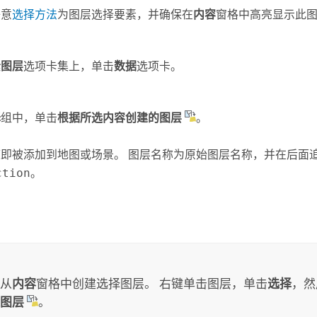
任意
选择方法
为图层选择要素，并确保在
内容
窗格中高亮显示此
素图层
选项卡集上，单击
数据
选项卡。
择
组中，单击
根据所选内容创建的图层
。
随即被添加到地图或场景。 图层名称为原始图层名称，并在后面
ction
。
：
从
内容
窗格中创建选择图层。 右键单击图层，单击
选择
，然
图层
。