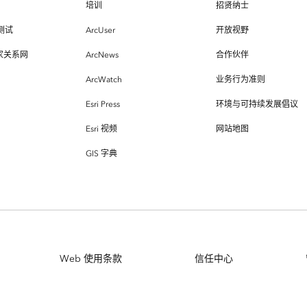
培训
招贤纳士
测试
ArcUser
开放视野
专家关系网
ArcNews
合作伙伴
ArcWatch
业务行为准则
Esri Press
环境与可持续发展倡议
Esri 视频
网站地图
GIS 字典
Web 使用条款
信任中心