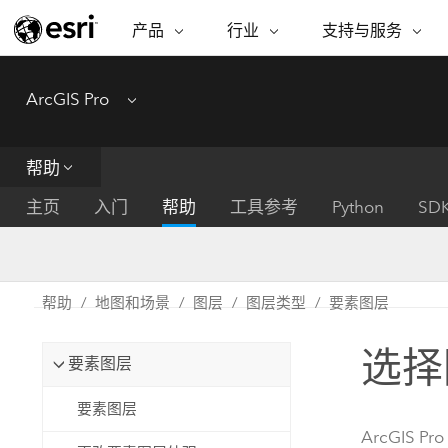
产品
行业
支持与服务
ARCGIS
行业
支持与服务
功能
ArcGIS Pro
Menu
ArcGIS 概览
建筑、工程和建
专业服务
非营利机构
制图
Esri 企业级地理空间平台
造
从空
技术支持
公共安全
帮助
ArcGIS Online
商业
分析
培训
自然科学
完整的 SaaS 制图平台
将位
主页
入门
帮助
工具参考
Python
SD
保护
州和地方政府
ArcGIS Pro
数据
教育
世界领先的 GIS 软件
集成
可持续发展
能源公用事业
帮助
地图和场景
图层
图层类型
要素图层
ArcGIS Enterprise
电信
用于 GIS 和制图的基础系统
所
设施点管理
选择
交通运输
要素图层
开发者技术
卫生与公共服务
水
构建制图和空间分析应用程序
要素图层
国家政府
ArcGIS Pro