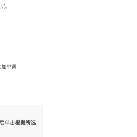
图层。
追加单词
后单击
根据所选