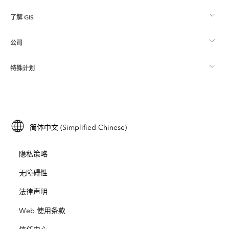
了解 GIS
Esri 社区
制图
公司
什么是 GIS？
ArcGIS 博客
ArcGIS Pro
特殊计划
关于 Esri
位置智能
行业博客
ArcGIS Enterprise
ArcGIS for Personal Use
联系我们
培训
用户研究和测试
ArcGIS Online
ArcGIS for Student Use
简体中文 (Simplified Chinese)
招贤纳士
ArcUser
Esri 年轻专家关系网
开发者技术
保护
隐私策略
开放视野
ArcNews
活动
ArcGIS Location Platform
无障碍性
灾难响应
合作伙伴
ArcWatch
法律声明
Esri Store
教育
Web 使用条款
业务行为准则
Esri Press
ArcGIS Architecture Center