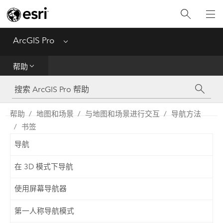
入门
ArcGIS Pro
Menu
帮助
帮助
工具参考
Python
帮助
地图和场景
与地图和场景进行交互
导航方法
书签
SDK
导航
Migrate from ArcMap
在 3D 模式下导航
使用屏幕导航器
第一人称导航模式