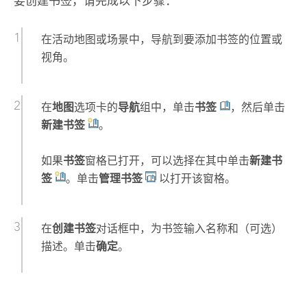
要创建书签，请完成以下步骤：
在活动地图或场景中，导航到要添加书签的位置或
视角。
在
地图
选项卡的
导航
组中，单击
书签
，然后单击
新建书签
。
如果
书签
窗格已打开，可以选择在其中单击
新建书
签
。单击
管理书签
以打开该窗格。
在
创建书签
对话框中，为书签输入名称和（可选）
描述。单击
确定
。