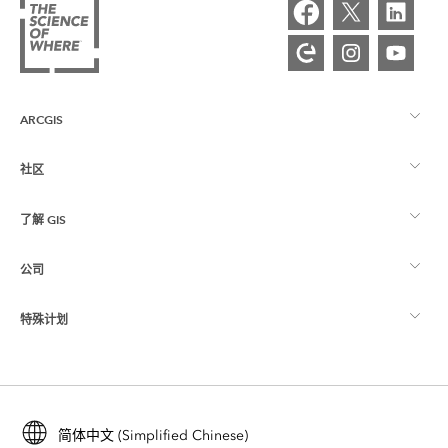
ARCGIS
社区
ArcGIS 概览
了解 GIS
Esri 社区
制图
公司
什么是 GIS？
ArcGIS 博客
ArcGIS Pro
特殊计划
关于 Esri
位置智能
行业博客
ArcGIS Enterprise
ArcGIS for Personal Use
联系我们
培训
用户研究和测试
ArcGIS Online
ArcGIS for Student Use
简体中文 (Simplified Chinese)
招贤纳士
ArcUser
Esri 年轻专家关系网