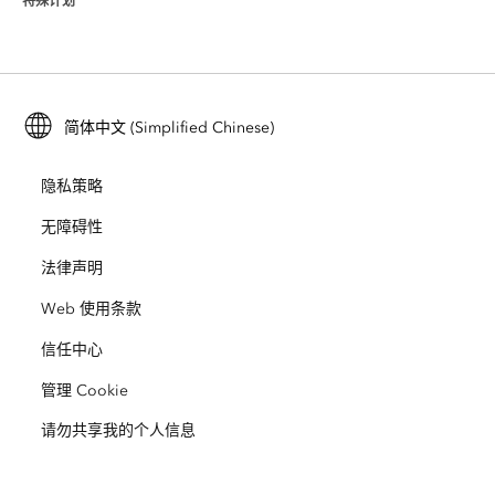
特殊计划
关于 Esri
位置智能
行业博客
ArcGIS Enterprise
ArcGIS for Personal Use
联系我们
培训
用户研究和测试
ArcGIS Online
ArcGIS for Student Use
简体中文 (Simplified Chinese)
招贤纳士
ArcUser
Esri 年轻专家关系网
开发者技术
保护
隐私策略
开放视野
ArcNews
活动
ArcGIS Location Platform
无障碍性
灾难响应
合作伙伴
ArcWatch
法律声明
Esri Store
教育
Web 使用条款
业务行为准则
Esri Press
ArcGIS Architecture Center
信任中心
非营利机构
环境与可持续发展倡议
Esri 视频
管理 Cookie
请勿共享我的个人信息
种族平等
网站地图
GIS 字典