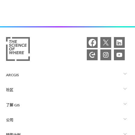
ARCGIS
社区
ArcGIS 概览
了解 GIS
Esri 社区
制图
公司
什么是 GIS？
ArcGIS 博客
ArcGIS Pro