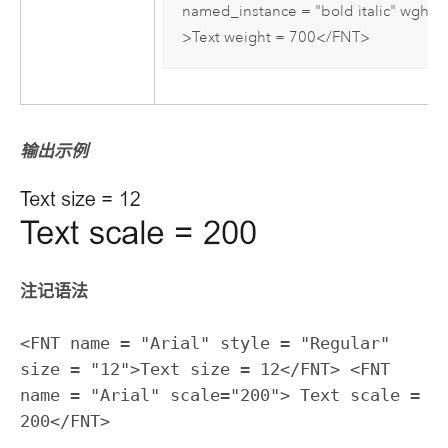
named_instance = "bold italic" wght =
>Text weight = 700</FNT>
输出示例
注记语法
<FNT name = "Arial" style = "Regular"
size = "12">Text size = 12</FNT> <FNT
name = "Arial" scale="200"> Text scale =
200</FNT>