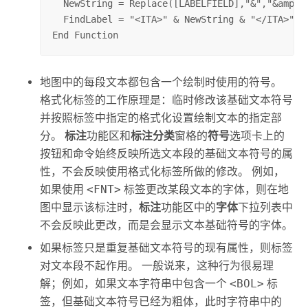
  NewString = Replace([LABELFIELD],"&","&amp;")
  FindLabel = "<ITA>" & NewString & "</ITA>"

End Function
地图中的每段文本都包含一个绘制时使用的符号。
格式化标签的工作原理是：临时修改该基础文本符号
并按照标签中指定的格式化设置绘制文本的指定部
分。
标注
功能区和
标注分类
窗格的
符号
选项卡上的
按钮和命令始终反映所选文本段的基础文本符号的属
性，不会反映使用格式化标签所做的修改。 例如，
如果使用
<FNT>
标签更改某段文本的字体，则在地
图中显示该标注时，
标注
功能区中的
字体
下拉列表中
不会反映此更改，而是会显示文本基础符号的字体。
如果标签只是重复基础文本符号的现有属性，则标签
对文本段不起作用。 一般说来，这种行为很易理
解；例如，如果文本字符串中包含一个
<BOL>
标
签，但基础文本符号已经为粗体，此时字符串中的