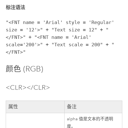
标注语法
"<FNT name = 'Arial' style = 'Regular'
size = '12'>" + "Text size = 12" + "
</FNT>" + "<FNT name = 'Arial'
scale='200'>" + "Text scale = 200" + "
</FNT>"
颜色 (RGB)
<CLR></CLR>
属性
备注
alpha 值是文本的不透明
度。