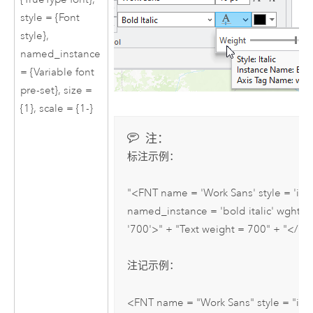
style = {Font
style},
named_instance
= {Variable font
pre-set}, size =
{1}, scale = {1-}
注：
标注示例：
"<FNT name = 'Work Sans' style = 'itali
named_instance = 'bold italic' wght =
'700'>" + "Text weight = 700" + "</F
注记示例：
<FNT name = "Work Sans" style = "itali