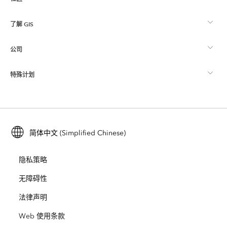
ArcGIS 概览
了解 GIS
Esri 社区
制图
公司
什么是 GIS？
ArcGIS 博客
ArcGIS Pro
特殊计划
关于 Esri
位置智能
行业博客
ArcGIS Enterprise
ArcGIS for Personal Use
联系我们
培训
用户研究和测试
ArcGIS Online
ArcGIS for Student Use
简体中文 (Simplified Chinese)
招贤纳士
ArcUser
Esri 年轻专家关系网
开发者技术
保护
隐私策略
开放视野
ArcNews
活动
ArcGIS Location Platform
无障碍性
灾难响应
合作伙伴
ArcWatch
法律声明
Esri Store
教育
Web 使用条款
业务行为准则
Esri Press