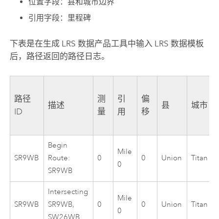
位置字段：县和城市边界
引用字段：里程碑
下表是在
生成 LRS 数据产品
工具中输入 LRS 数据模板
后，路径返回的路径日志。
路径
测
引
偏
描述
县
城市
ID
量
用
移
Begin
Mile
SR9WB
Route:
0
0
Union
Titan
0
SR9WB
Intersecting
Mile
SR9WB
SR9WB,
0
0
Union
Titan
0
SW26WB