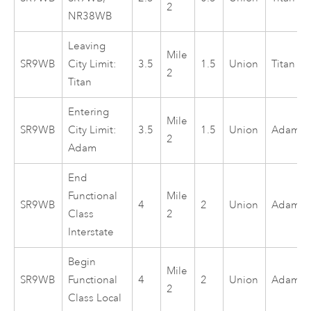
2
NR38WB
Leaving
Mile
SR9WB
City Limit:
3.5
1.5
Union
Titan
2
Titan
Entering
Mile
SR9WB
City Limit:
3.5
1.5
Union
Adam
2
Adam
End
Functional
Mile
SR9WB
4
2
Union
Adam
Class
2
Interstate
Begin
Mile
SR9WB
Functional
4
2
Union
Adam
2
Class Local