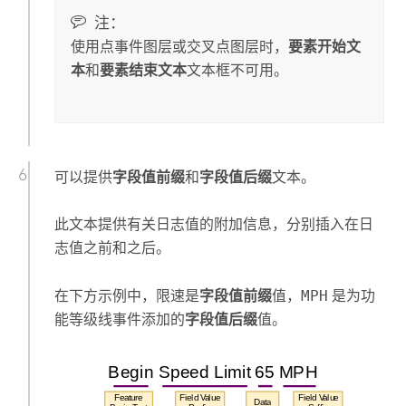
注：
使用点事件图层或交叉点图层时，
要素开始文
本
和
要素结束文本
文本框不可用。
可以提供
字段值前缀
和
字段值后缀
文本。
此文本提供有关日志值的附加信息，分别插入在日
志值之前和之后。
在下方示例中，
限速
是
字段值前缀
值，
MPH
是为功
能等级线事件添加的
字段值后缀
值。