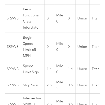
Begin
Functional
Mile
SR9WB
0
0
Union
Titan
Class
0
Interstate
Begin
Speed
Mile
SR9WB
0
0
Union
Titan
Limit 65
0
MPH
Speed
Mile
SR9WB
1.4
1.4
Union
Titan
Limit Sign
0
Mile
SR9WB
Stop Sign
2.5
0.5
Union
Titan
2
Intersecting
Mile
SR9WB
SR9WB,
2.5
0.5
Union
Titan