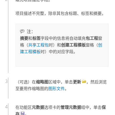
项目描述不完整，除非其包含标题、标签和摘要。
注：
摘要
和
标签
字段中的信息将自动填充
包工程
窗
格（
共享工程包
时）和
创建工程模板
窗格（
创
建工程模板
时）中的对应字段。
（可选）在
缩略图
区域中，单击
更新
，然后浏览
至要用作缩略图的
图形文件
。
在功能区
元数据
选项卡的
管理元数据
组中，单击
保
存
。