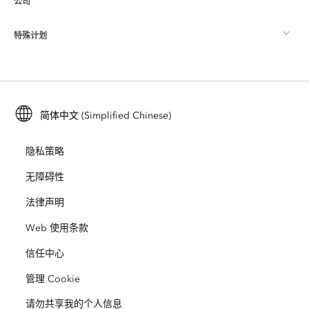
公司
什么是 GIS？
ArcGIS 博客
ArcGIS Pro
特殊计划
关于 Esri
位置智能
行业博客
ArcGIS Enterprise
ArcGIS for Personal Use
联系我们
培训
用户研究和测试
ArcGIS Online
ArcGIS for Student Use
简体中文 (Simplified Chinese)
招贤纳士
ArcUser
Esri 年轻专家关系网
开发者技术
保护
隐私策略
开放视野
ArcNews
活动
ArcGIS Location Platform
无障碍性
灾难响应
合作伙伴
ArcWatch
法律声明
Esri Store
教育
Web 使用条款
业务行为准则
Esri Press
ArcGIS Architecture Center
信任中心
非营利机构
环境与可持续发展倡议
Esri 视频
管理 Cookie
请勿共享我的个人信息
种族平等
网站地图