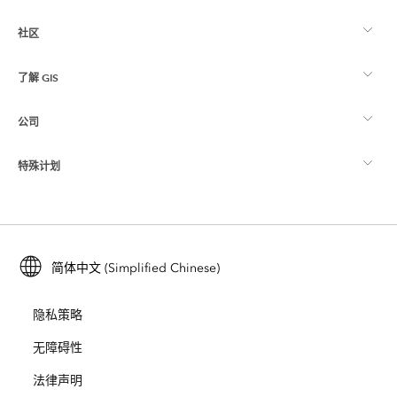
社区
ArcGIS 概览
了解 GIS
Esri 社区
制图
公司
什么是 GIS？
ArcGIS 博客
ArcGIS Pro
特殊计划
关于 Esri
位置智能
行业博客
ArcGIS Enterprise
ArcGIS for Personal Use
联系我们
培训
用户研究和测试
ArcGIS Online
ArcGIS for Student Use
简体中文 (Simplified Chinese)
招贤纳士
ArcUser
Esri 年轻专家关系网
开发者技术
保护
隐私策略
开放视野
ArcNews
活动
ArcGIS Location Platform
无障碍性
灾难响应
合作伙伴
ArcWatch
法律声明
Esri Store