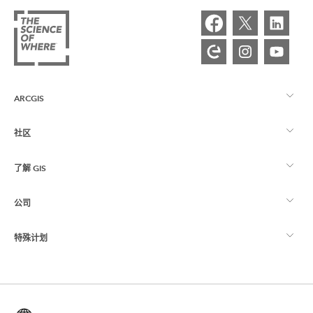
ARCGIS
社区
ArcGIS 概览
了解 GIS
Esri 社区
制图
公司
什么是 GIS？
ArcGIS 博客
ArcGIS Pro
特殊计划
关于 Esri
位置智能
行业博客
ArcGIS Enterprise
ArcGIS for Personal Use
联系我们
培训
用户研究和测试
ArcGIS Online