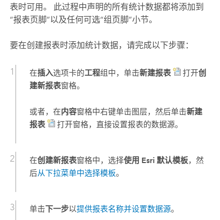
表时可用。 此过程中声明的所有统计数据都将添加到
“报表页脚”以及任何可选“组页脚”小节。
要在创建报表时添加统计数据，请完成以下步骤：
在
插入
选项卡的
工程
组中，单击
新建报表
打开
创
建新报表
窗格。
或者，在
内容
窗格中右键单击图层，然后单击
新建
报表
打开窗格，直接设置报表的数据源。
在
创建新报表
窗格中，选择
使用 Esri 默认模板
，然
后
从下拉菜单中选择模板
。
单击
下一步
以
提供报表名称并设置数据源
。