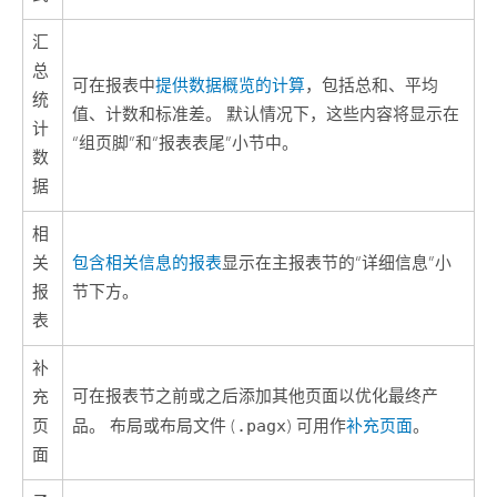
汇
总
可在报表中
提供数据概览的计算
，包括总和、平均
统
值、计数和标准差。 默认情况下，这些内容将显示在
计
“组页脚”和“报表表尾”小节中。
数
据
相
关
包含相关信息的报表
显示在主报表节的“详细信息”小
报
节下方。
表
补
可在报表节之前或之后添加其他页面以优化最终产
充
页
品。 布局或布局文件 (
.pagx
) 可用作
补充页面
。
面