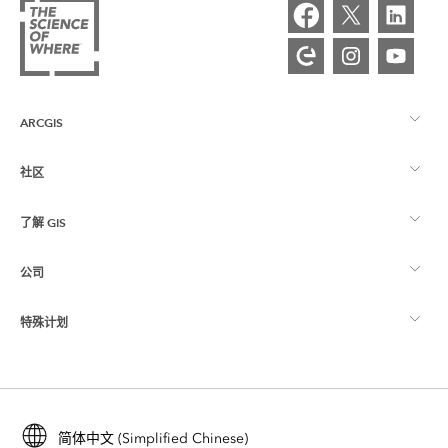
ARCGIS
社区
ArcGIS 概览
了解 GIS
Esri 社区
制图
公司
什么是 GIS？
ArcGIS 博客
ArcGIS Pro
特殊计划
关于 Esri
位置智能
行业博客
ArcGIS Enterprise
ArcGIS for Personal Use
联系我们
培训
用户研究和测试
ArcGIS Online
ArcGIS for Student Use
简体中文 (Simplified Chinese)
招贤纳士
ArcUser