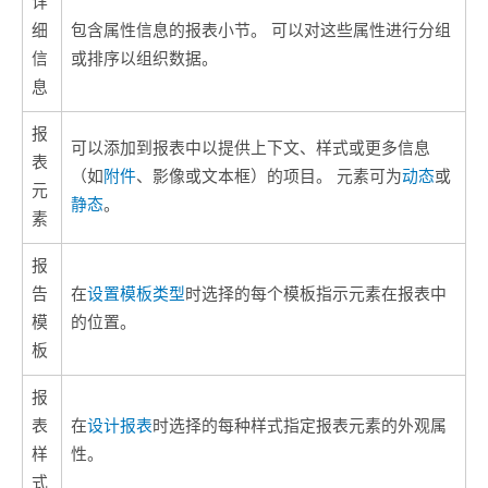
详
细
包含属性信息的报表小节。 可以对这些属性进行分组
信
或排序以组织数据。
息
报
可以添加到报表中以提供上下文、样式或更多信息
表
（如
附件
、影像或文本框）的项目。 元素可为
动态
或
元
静态
。
素
报
告
在
设置模板类型
时选择的每个模板指示元素在报表中
模
的位置。
板
报
表
在
设计报表
时选择的每种样式指定报表元素的外观属
样
性。
式