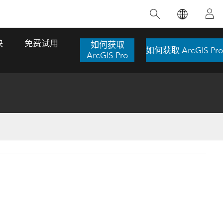
精选产品
专题培训
精选故事
推荐书籍
致力于创新
块
免费试用
如何获取
如何获取 ArcGIS Pro
人工智能
ArcGIS Pro
位置智能
数字化转换
数字孪生体
了解 ArcGIS Pro
空间数据科学：提升分析能力
当地图成为关键时刻的救命稻草
位置的力量
ArcGIS Pro 是 Esri 出品的全球领先的 GIS 桌
在这门导师授课式课程中，我们将探索如何
在巴西 2024 年遭遇历史性大洪水期间，专门
作者：Jack Dangermond
面应用程序，适用于制图、分析和数据管
运用空间统计技术来发现数据中的规律与关
从事 GIS 技术的 Codex 公司在 30 天内打造
这本书带领读者踏上一
理。 了解这项技术的实际效果，亲身体验交
联，并产出能解决复杂问题的深刻见解。
了 17 个应急洪水应用程序，为关键的救援行
旅程，深入探索现代地
互式地图，探索产品功能，或者直接开始免
动提供了有力支持。
探索课程
其应对全球重大挑战的
费试用。
阅读故事
转至书籍详情
探索 ArcGIS Pro