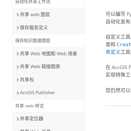
自动化共享工作流
自然资源
所有产品
可以编写
P
共享 web 图层
自动化发布
所有行业
保存服务定义
自定义工具
保存知识图谱图层
类和
Crea
务定义
工具
共享 Web 地图和 Web 场景
共享 Web 链接图表
在
ArcGIS P
实现特殊工
共享包
您仍然可
ArcGIS Publisher
共享 web 样式
共享定位器