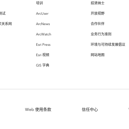
培训
招贤纳士
测试
ArcUser
开放视野
专家关系网
ArcNews
合作伙伴
ArcWatch
业务行为准则
Esri Press
环境与可持续发展倡议
Esri 视频
网站地图
GIS 字典
Web 使用条款
信任中心