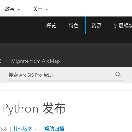
专题倡议
故事
关于
ESRI 故事
关于 ESRI
自助服务
购买 ARCGIS
联系我们
关于 GIS
概览
特色
资源
扩展模
WhereNext Magazine
关于 Esri
地理空间卓越之旅
ArcUser
用户类型
联系支持部门
什么是 GIS？
间上查看和了解数据
高管级新闻和见解
面向 ArcGIS 用户的实用技术
基于角色的 ArcGIS 访问权限
Esri 计划和倡议
Esri 社区
地理方法
资源
Esri 博客
Esri Store
活动
ArcGIS 博客
置引入分析
现实世界的全球 GIS 创新
ArcNews
Esri 的 ArcGIS 产品
K
Migrate from ArcMap
行业新闻和 ArcGIS 更新
合作伙伴
文档
管理
Esri 和 The Science of Where 播
如何购买
、编辑和共享空间数据
客
ArcWatch
Esri 产品、合作伙伴产品和开发
招贤纳士
My Esri
基础设施管理
商业和技术领导者之声
地理空间新闻、观点和趋势
人员订阅
使用 GIS 创建现代化、有弹性且可持续发展
媒体与分析师关系
的未来。 规划和运营的地理方法有助于领导
有功能
者了解基础设施工程与周围环境的关系。
Python 发布
所有故事
探索基础设施管理
联系我们
 3.6
|
|
帮助归档
其他版本