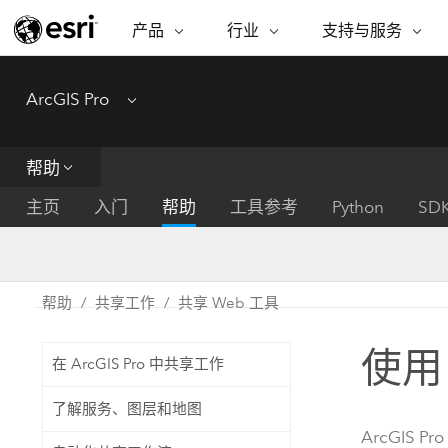
产品
行业
支持与服务
ARCGIS
行业
支持与服务
功能
ArcGIS Pro
Menu
ArcGIS 概览
建筑、工程和建
专业服务
非营利机构
制图
Esri 企业级地理空间平台
造
从空
技术支持
公共安全
帮助
ArcGIS Online
商业
分析
培训
自然科学
完整的 SaaS 制图平台
将位
主页
入门
帮助
工具参考
Python
SD
保护
州和地方政府
ArcGIS Pro
数据
教育
世界领先的 GIS 软件
集成
可持续发展
能源公用事业
帮助
共享工作
共享 Web 工具
ArcGIS Enterprise
电信
用于 GIS 和制图的基础系统
所
设施点管理
使用 
交通运输
在 ArcGIS Pro 中共享工作
开发者技术
卫生与公共服务
水
构建制图和空间分析应用程序
了解服务、图层和地图
国家政府
ArcGIS Pro