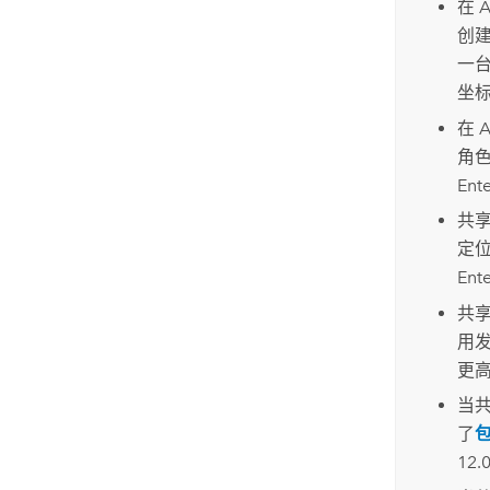
在
A
创
一
坐
在
A
角
Ente
共
定
Ente
共
用
更
当
了
1