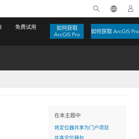
精选产品
专题培训
精选故事
推荐书籍
致力于创新
块
免费试用
如何获取
如何获取 ArcGIS Pro
人工智能
ArcGIS Pro
位置智能
数字化转换
数字孪生体
了解 ArcGIS Pro
空间数据科学：提升分析能力
当地图成为关键时刻的救命稻草
位置的力量
ArcGIS Pro 是 Esri 出品的全球领先的 GIS 桌
在这门导师授课式课程中，我们将探索如何
在巴西 2024 年遭遇历史性大洪水期间，专门
作者：Jack Dangermond
面应用程序，适用于制图、分析和数据管
运用空间统计技术来发现数据中的规律与关
从事 GIS 技术的 Codex 公司在 30 天内打造
这本书带领读者踏上一
理。 了解这项技术的实际效果，亲身体验交
联，并产出能解决复杂问题的深刻见解。
了 17 个应急洪水应用程序，为关键的救援行
旅程，深入探索现代地
互式地图，探索产品功能，或者直接开始免
动提供了有力支持。
在本主题中
探索课程
其应对全球重大挑战的
费试用。
阅读故事
将定位器共享为门户项目
转至书籍详情
探索 ArcGIS Pro
共享定位器包