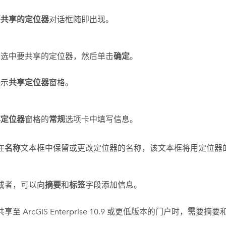
要共享的定位器
对话框随即出现。
并选中要共享的定位器，然后单击
确定
。
显示
共享定位器
窗格。
享定位器
窗格的
常规
选项卡中填写信息。
在
名称
文本框中保留或更改定位器的名称，该文本框将用定位器
或者，可以向
摘要
和
标签
字段添加信息。
共享至
ArcGIS Enterprise
10.9
或更低版本的门户时，需要摘要