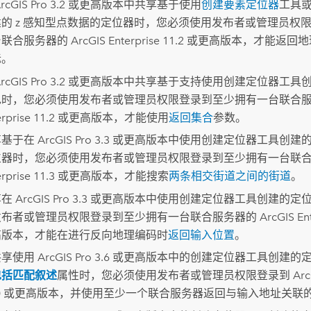
rcGIS Pro 3.2
或更高版本中共享基于使用
创建要素定位器
工具
建的 z 感知型点数据的定位器时，您必须使用发布者或管理员权
台联合服务器的
ArcGIS Enterprise
11.2 或更高版本，才能返回地
标。
rcGIS Pro 3.2
或更高版本中共享基于支持使用
创建定位器
工具
色时，您必须使用发布者或管理员权限登录到至少拥有一台联合
rprise
11.2 或更高版本，才能使用
返回集合
参数。
享基于在
ArcGIS Pro 3.3
或更高版本中使用
创建定位器
工具创建
位器时，您必须使用发布者或管理员权限登录到至少拥有一台联
rprise
11.3 或更高版本，才能搜索
两条相交街道之间的街道
。
享在
ArcGIS Pro 3.3
或更高版本中使用
创建定位器
工具创建的定
发布者或管理员权限登录到至少拥有一台联合服务器的
ArcGIS En
高版本，才能在进行反向地理编码时
返回输入位置
。
共享使用
ArcGIS Pro 3.6
或更高版本中的
创建定位器
工具创建的
包括匹配叙述
属性时，您必须使用发布者或管理员权限登录到
Arc
2.0 或更高版本，并使用至少一个联合服务器返回与输入地址关联