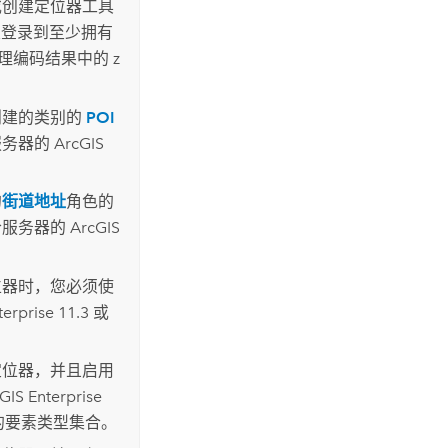
或
创建定位器
工具
限登录到至少拥有
理编码结果中的 z
创建的类别的
POI
服务器的
ArcGIS
的
街道地址
角色的
合服务器的
ArcGIS
位器时，您必须使
terprise
11.3 或
定位器，并且启用
GIS Enterprise
的要素类型集合。