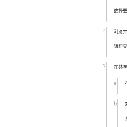
选择
浏览
随即
在
共