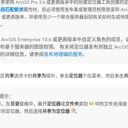
共享使用
ArcGIS Pro 3.6
或更高版本中的
创建定位器
工具创建的
包括匹配叙述
属性时，您必须使用发布者或管理员权限登录到
Arc
2.0 或更高版本，并使用至少一个联合服务器返回有关如何生成地
息。
是
ArcGIS Enterprise
10.6 或更高版本中自定义角色的成员
布基于服务器的图层权限。 有关将定位器发布到独立
ArcGI
的详细信息，请参阅
发布地理编码服务
。
能区
共享
选项卡的
共享为
组中，单击
定位器
下拉菜单，然后单击
提示：
者，在
目录
窗格中，展开
定位器
或
文件夹
类别
中的文件夹连接
享的定位器，然后选择
共享为定位器
。