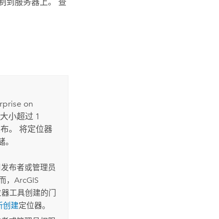
制到服务器上。 查
rprise on
大小超过 1
布。 将定位器
储。
用发布者或管理员
然而，
ArcGIS
位器
工具创建的门
新创建
定位器。