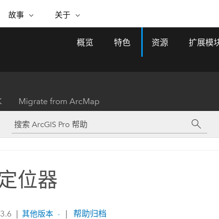
专题倡议
故事
关于
ESRI 故事
关于 ESRI
自助服务
购买 ARCGIS
联系我们
关于 GIS
概览
特色
资源
扩展模
WhereNext Magazine
关于 Esri
地理空间卓越之旅
ArcUser
用户类型
联系支持部门
什么是 GIS？
间上查看和了解数据
高管级新闻和见解
面向 ArcGIS 用户的实用技术
基于角色的 ArcGIS 访问权限
Esri 计划和倡议
Esri 社区
地理方法
资源
Esri 博客
Esri Store
活动
ArcGIS 博客
置引入分析
现实世界的全球 GIS 创新
ArcNews
Esri 的 ArcGIS 产品
K
Migrate from ArcMap
行业新闻和 ArcGIS 更新
合作伙伴
文档
管理
Esri 和 The Science of Where 播
如何购买
、编辑和共享空间数据
客
ArcWatch
Esri 产品、合作伙伴产品和开发
招贤纳士
My Esri
基础设施管理
商业和技术领导者之声
地理空间新闻、观点和趋势
人员订阅
使用 GIS 创建现代化、有弹性且可持续发展
媒体与分析师关系
的未来。 规划和运营的地理方法有助于领导
有功能
者了解基础设施工程与周围环境的关系。
定位器
所有故事
探索基础设施管理
联系我们
 3.6
|
|
帮助归档
其他版本