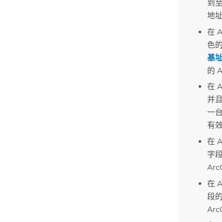
到
地
在
A
色
基
的
A
在
A
并
一
有
在
A
字
Arc
在
A
段
Arc