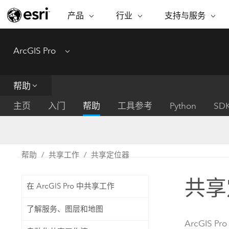
产品
行业
支持与服务
ARCGIS
行业
支持与服务
功能
ArcGIS Pro
Menu
ArcGIS 概览
建筑、工程和建
专业服务
非营利机构
制图
Esri 企业级地理空间平台
造
从空
技术支持
公共安全
帮助
ArcGIS Online
商业
分析
培训
自然科学
完整的 SaaS 制图平台
将位
主页
入门
帮助
工具参考
Python
SD
保护
州和地方政府
ArcGIS Pro
数据
教育
世界领先的 GIS 软件
集成
可持续发展
能源公用事业
帮助
共享工作
共享定位器
ArcGIS Enterprise
电信
用于 GIS 和制图的基础系统
所
设施点管理
共享
交通运输
在 ArcGIS Pro 中共享工作
开发者技术
卫生与公共服务
水
构建制图和空间分析应用程序
了解服务、图层和地图
国家政府
ArcGIS Pro