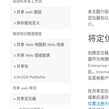
自动化共享工作流
自然资源
所有产品
本主题介绍
共享 web 图层
定位器包以
所有行业
保存服务定义
介
。
保存知识图谱图层
将定
共享 Web 地图和 Web 场景
创建定位器
共享 Web 链接图表
器作为地理
Enterprise
共享包
后，Intern
ArcGIS Publisher
及其他客户
共享 web 样式
在共享定位
或者应该存
共享定位器
位置注册为