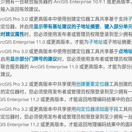
至少拥有一台联合服务器的
ArcGIS Enterprise
10.9.1 或更高
址输入返回有效建议。
rcGIS Pro 3.0
或更高版本中使用
创建定位器
工具共享基于支持
的定位器，并启用
显示带有基址建议的子地址摘要
、
键入部分单
址时建议属性
时，您必须使用发布者或管理员权限登录到至少拥
rcGIS Enterprise
11.0 或更高版本，才能为
子地址
或子地址摘要
rcGIS Pro 3.0
或更高版本中使用
创建定位器
工具共享基于
点地
且启用
显示部分门牌号的建议
时，您必须使用发布者或管理员权
台联合服务器的
ArcGIS Enterprise
11.0 或更高版本，才能为部
效建议。
rcGIS Pro 3.2
或更高版本中共享使用
创建要素定位器
工具创建
段的定位器时，您必须使用发布者或管理员权限登录到至少拥有
GIS Enterprise
11.2 或更高版本，才能返回地理编码结果中的
rcGIS Pro 3.2
或更高版本中共享使用
向定位器添加面字段
工具
的定位器时，您必须使用发布者或管理员权限登录到至少拥有一
GIS Enterprise
11.2 或更高版本，才能返回地理编码结果中的