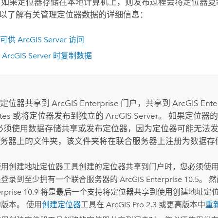
 如果定位器存储在本地计算机上，则发布过程会将定位器复
以了解有关管理定位器数据的详细信息：
据可供
ArcGIS Server
访问
到
ArcGIS Server
时复制数据
将定位器共享到
ArcGIS Enterprise
门户，共享到
ArcGIS Ente
tes
或将定位器发布到独立的
ArcGIS Server
。 如果定位器的
必须使用数据存储共享或发布定位器，因为定位器可能无法发
务器上的文件夹，该文件夹将在联合服务器上注册为数据存
使用
创建地址定位器
工具创建的定位器共享到门户时，您必须使
限登录到至少拥有一个联合服务器的
ArcGIS Enterprise
10.5。 
rprise
10.9 将是最后一个支持将定位器共享到使用
创建地址定
版本。 使用
创建定位器
工具在
ArcGIS Pro 2.3
或更高版本中
重