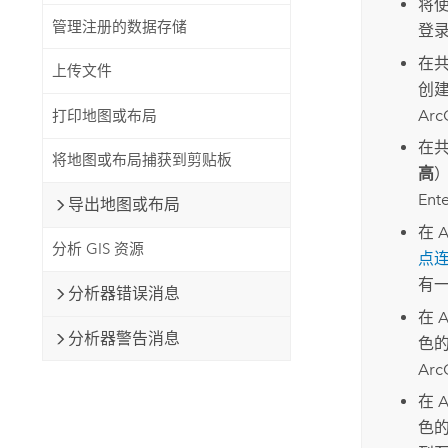
将
管理注册的数据存储
登
在
上传文件
创
Arc
打印地图或布局
在
将地图或布局捕获到剪贴板
高
Ente
导出地图或布局
在
A
分析 GIS 资源
点
有
分析器错误消息
在
A
分析器警告消息
色
Arc
在
A
色