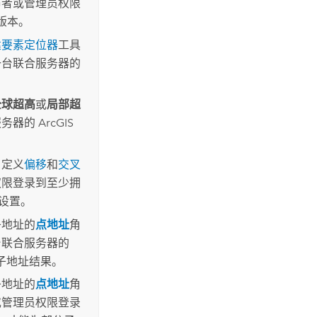
布者或管理员权限
高版本。
建要素定位器
工具
一台联合服务器的
全球超高
或
局部超
服务器的
ArcGIS
自定义
偏移
和
交叉
权限登录到至少拥
护设置。
子地址的
点地址
角
台联合服务器的
回子地址结果。
子地址的
点地址
角
或管理员权限登录