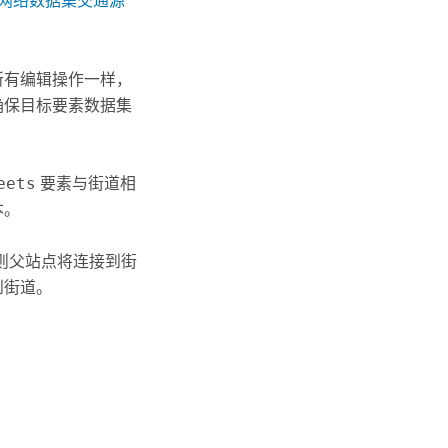
 转网络数据集交通源
所有编辑操作一样，
确保目标要素数据集
eets
要素与街道相
本。
，则父站点将连接到街
到街道。