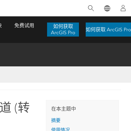
精选产品
专题培训
精选故事
推荐书籍
致力于创新
块
免费试用
如何获取
如何获取 ArcGIS Pro
人工智能
ArcGIS Pro
位置智能
数字化转换
数字孪生体
了解 ArcGIS Pro
空间数据科学：提升分析能力
当地图成为关键时刻的救命稻草
位置的力量
ArcGIS Pro 是 Esri 出品的全球领先的 GIS 桌
在这门导师授课式课程中，我们将探索如何
在巴西 2024 年遭遇历史性大洪水期间，专门
作者：Jack Dangermond
面应用程序，适用于制图、分析和数据管
运用空间统计技术来发现数据中的规律与关
从事 GIS 技术的 Codex 公司在 30 天内打造
这本书带领读者踏上一
理。 了解这项技术的实际效果，亲身体验交
联，并产出能解决复杂问题的深刻见解。
了 17 个应急洪水应用程序，为关键的救援行
 (转
旅程，深入探索现代地
互式地图，探索产品功能，或者直接开始免
动提供了有力支持。
在本主题中
探索课程
其应对全球重大挑战的
费试用。
阅读故事
摘要
转至书籍详情
探索 ArcGIS Pro
使用情况