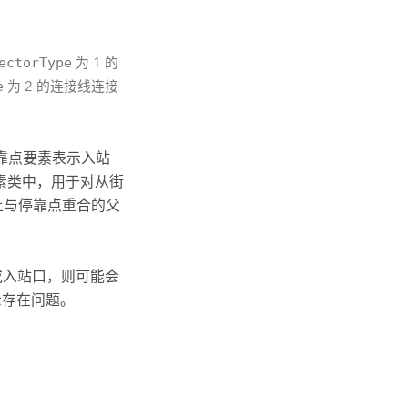
ectorType
为 1 的
e
为 2 的连接线连接
停靠点要素表示入站
素类中，用于对从街
上与停靠点重合的父
或入站口，则可能会
示存在问题。