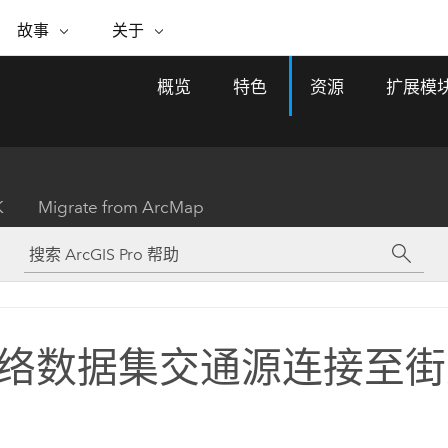
专题倡议
故事
关于
ESRI 故事
关于 ESRI
自助服务
购买 ARCGIS
联系我们
关于 GIS
概览
特色
资源
扩展模
WhereNext Magazine
关于 Esri
地理空间卓越之旅
ArcUser
用户类型
联系支持部门
什么是 GIS？
间上查看和了解数据
高管级新闻和见解
面向 ArcGIS 用户的实用技术
基于角色的 ArcGIS 访问权限
Esri 计划和倡议
Esri 社区
地理方法
资源
Esri 博客
Esri Store
活动
ArcGIS 博客
置引入分析
现实世界的全球 GIS 创新
ArcNews
Esri 的 ArcGIS 产品
K
Migrate from ArcMap
行业新闻和 ArcGIS 更新
合作伙伴
文档
管理
Esri 和 The Science of Where 播
如何购买
、编辑和共享空间数据
客
ArcWatch
Esri 产品、合作伙伴产品和开发
招贤纳士
My Esri
基础设施管理
商业和技术领导者之声
地理空间新闻、观点和趋势
人员订阅
使用 GIS 创建现代化、有弹性且可持续发展
媒体与分析师关系
的未来。 规划和运营的地理方法有助于领导
有功能
者了解基础设施工程与周围环境的关系。
络数据集交通源连接至街道
所有故事
探索基础设施管理
联系我们