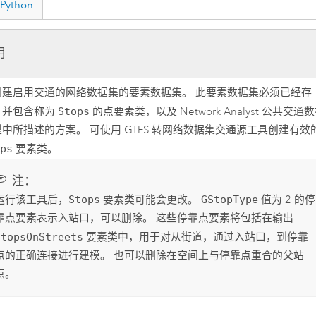
Python
明
创建启用交通的网络数据集的要素数据集。 此要素数据集必须已经存
，并包含称为
Stops
的点要素类，以及
Network Analyst
公共交通数
型中所描述的方案。 可使用
GTFS 转网络数据集交通源
工具创建有效
ops
要素类。
注：
运行该工具后，
Stops
要素类可能会更改。
GStopType
值为 2 的停
靠点要素表示入站口，可以删除。 这些停靠点要素将包括在输出
StopsOnStreets
要素类中，用于对从街道，通过入站口，到停靠
点的正确连接进行建模。 也可以删除在空间上与停靠点重合的父站
点。