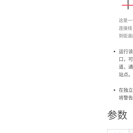
这是一
连接线
到街道
运行该
口，可
道，通
站点。
在独立
将警告
参数