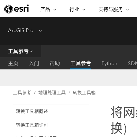
产品
行业
支持与服务
ARCGIS
行业
支持与服务
功能
ArcGIS Pro
Menu
ArcGIS 概览
建筑、工程和建
专业服务
非营利机构
制图
Esri 企业级地理空间平台
造
从空
技术支持
公共安全
工具参考
ArcGIS Online
商业
分析
培训
自然科学
完整的 SaaS 制图平台
将位
主页
入门
帮助
工具参考
Python
SD
保护
州和地方政府
ArcGIS Pro
数据
教育
世界领先的 GIS 软件
集成
可持续发展
能源公用事业
工具参考
地理处理工具
转换工具箱
ArcGIS Enterprise
电信
用于 GIS 和制图的基础系统
所
设施点管理
将网
交通运输
转换工具箱概述
开发者技术
卫生与公共服务
水
构建制图和空间分析应用程序
换)
转换工具箱许可
国家政府