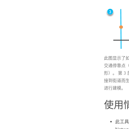
此图显示了如
交通停靠点（
形）。 第 
接到街道而
进行建模。
使用
此工