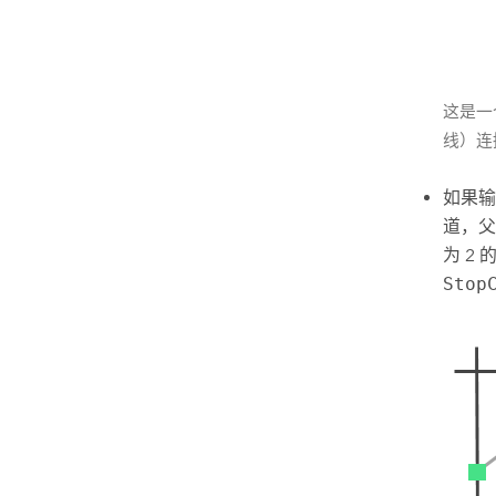
这是一
线）连
如果
道，父
为 2 
Stop