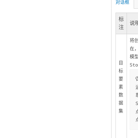
对话框
标
说
注
将
在
模
目
St
标
要
素
数
据
集