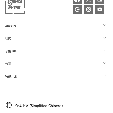
ARCGIS
社区
ArcGIS 概览
了解 GIS
Esri 社区
制图
公司
什么是 GIS？
ArcGIS 博客
ArcGIS Pro
特殊计划
关于 Esri
位置智能
行业博客
ArcGIS Enterprise
ArcGIS for Personal Use
联系我们
培训
用户研究和测试
ArcGIS Online
ArcGIS for Student Use
简体中文 (Simplified Chinese)
招贤纳士
ArcUser
Esri 年轻专家关系网
开发者技术