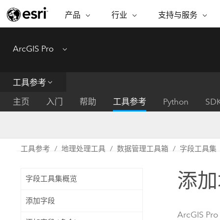
产品
行业
支持与服务
ARCGIS
行业
支持与服务
功能
ArcGIS Pro
Menu
ArcGIS 概览
建筑、工程和建
专业服务
非营利机构
制图
Esri 企业级地理空间平台
造
从空
技术支持
公共安全
工具参考
ArcGIS Online
商业
分析
培训
自然科学
完整的 SaaS 制图平台
将位
主页
入门
帮助
工具参考
Python
SD
保护
州和地方政府
ArcGIS Pro
数据
教育
世界领先的 GIS 软件
集成
可持续发展
能源公用事业
工具参考
地理处理工具
数据管理工具箱
字段工具集
ArcGIS Enterprise
电信
用于 GIS 和制图的基础系统
所
设施点管理
添加
交通运输
字段工具集概览
开发者技术
卫生与公共服务
水
构建制图和空间分析应用程序
添加字段
国家政府
ArcGIS Pro