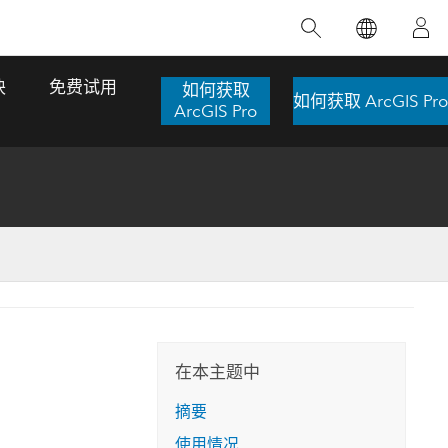
精选产品
专题培训
精选故事
推荐书籍
致力于创新
块
免费试用
如何获取
如何获取 ArcGIS Pro
人工智能
ArcGIS Pro
位置智能
数字化转换
数字孪生体
了解 ArcGIS Pro
空间数据科学：提升分析能力
当地图成为关键时刻的救命稻草
位置的力量
ArcGIS Pro 是 Esri 出品的全球领先的 GIS 桌
在这门导师授课式课程中，我们将探索如何
在巴西 2024 年遭遇历史性大洪水期间，专门
作者：Jack Dangermond
面应用程序，适用于制图、分析和数据管
运用空间统计技术来发现数据中的规律与关
从事 GIS 技术的 Codex 公司在 30 天内打造
这本书带领读者踏上一
理。 了解这项技术的实际效果，亲身体验交
联，并产出能解决复杂问题的深刻见解。
了 17 个应急洪水应用程序，为关键的救援行
旅程，深入探索现代地
互式地图，探索产品功能，或者直接开始免
动提供了有力支持。
在本主题中
探索课程
其应对全球重大挑战的
费试用。
阅读故事
摘要
转至书籍详情
探索 ArcGIS Pro
使用情况