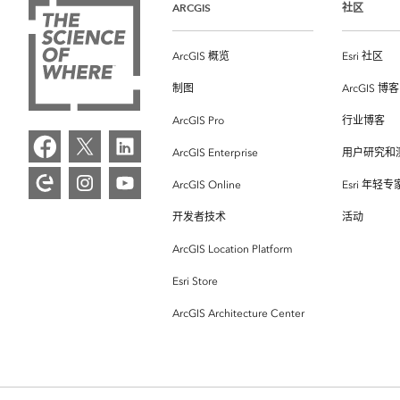
ARCGIS
社区
ArcGIS 概览
Esri 社区
制图
ArcGIS 博客
ArcGIS Pro
行业博客
ArcGIS Enterprise
用户研究和
ArcGIS Online
Esri 年轻
开发者技术
活动
ArcGIS Location Platform
Esri Store
ArcGIS Architecture Center