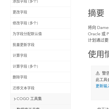
添加字段 (多个)
自然资源
所有产品
摘要
更改字段
所有行业
修改字段 (多个)
将向
Dame
Oracle
或
P
为字段分配默认值
计划通过要
批量更新字段
使用
计算字段
计算字段 (多个)
警
删除字段
此工具
更新输
迁移文本字段
COGO 工具集