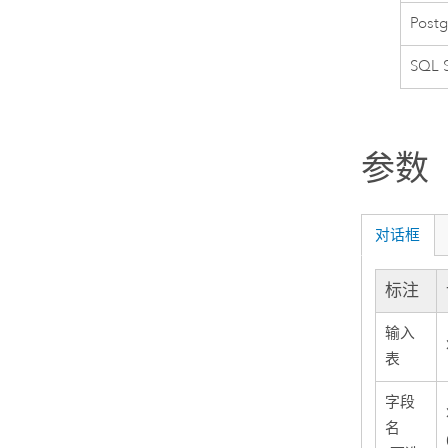
Post
SQL S
参数
对话框
标注
输入
表
字段
名