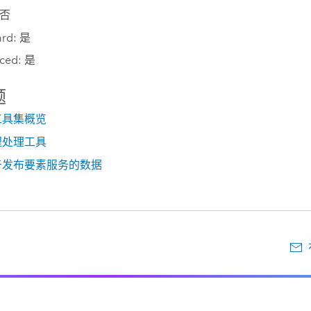
 否
ard: 是
ced: 是
题
工具集概览
理处理工具
于发布要素服务的数据