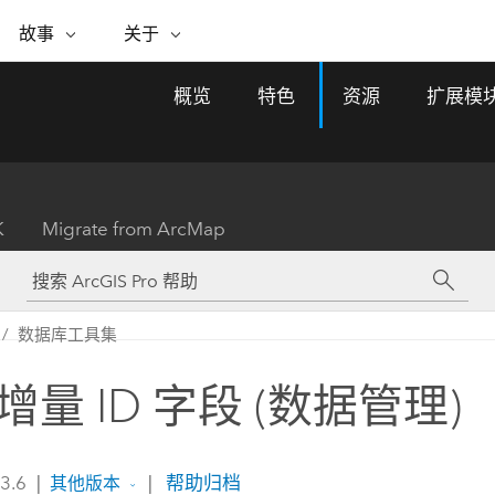
专题倡议
故事
关于
ESRI 故事
关于 ESRI
自助服务
购买 ARCGIS
联系我们
关于 GIS
概览
特色
资源
扩展模
WhereNext Magazine
关于 Esri
地理空间卓越之旅
ArcUser
用户类型
联系支持部门
什么是 GIS？
间上查看和了解数据
高管级新闻和见解
面向 ArcGIS 用户的实用技术
基于角色的 ArcGIS 访问权限
Esri 计划和倡议
Esri 社区
地理方法
资源
Esri 博客
Esri Store
活动
ArcGIS 博客
置引入分析
现实世界的全球 GIS 创新
ArcNews
Esri 的 ArcGIS 产品
K
Migrate from ArcMap
行业新闻和 ArcGIS 更新
合作伙伴
文档
管理
Esri 和 The Science of Where 播
如何购买
、编辑和共享空间数据
客
ArcWatch
Esri 产品、合作伙伴产品和开发
招贤纳士
My Esri
基础设施管理
商业和技术领导者之声
地理空间新闻、观点和趋势
人员订阅
数据库工具集
使用 GIS 创建现代化、有弹性且可持续发展
媒体与分析师关系
的未来。 规划和运营的地理方法有助于领导
有功能
者了解基础设施工程与周围环境的关系。
增量 ID 字段 (数据管理)
所有故事
探索基础设施管理
联系我们
 3.6
|
|
帮助归档
其他版本