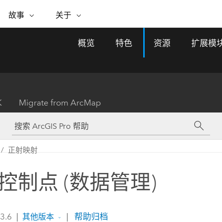
专题倡议
故事
关于
ESRI 故事
关于 ESRI
自助服务
购买 ARCGIS
联系我们
关于 GIS
概览
特色
资源
扩展模
WhereNext Magazine
关于 Esri
地理空间卓越之旅
ArcUser
用户类型
联系支持部门
什么是 GIS？
间上查看和了解数据
高管级新闻和见解
面向 ArcGIS 用户的实用技术
基于角色的 ArcGIS 访问权限
Esri 计划和倡议
Esri 社区
地理方法
资源
Esri 博客
Esri Store
活动
ArcGIS 博客
置引入分析
现实世界的全球 GIS 创新
ArcNews
Esri 的 ArcGIS 产品
K
Migrate from ArcMap
行业新闻和 ArcGIS 更新
合作伙伴
文档
管理
Esri 和 The Science of Where 播
如何购买
、编辑和共享空间数据
客
ArcWatch
Esri 产品、合作伙伴产品和开发
招贤纳士
My Esri
基础设施管理
商业和技术领导者之声
地理空间新闻、观点和趋势
人员订阅
正射映射
使用 GIS 创建现代化、有弹性且可持续发展
媒体与分析师关系
的未来。 规划和运营的地理方法有助于领导
有功能
者了解基础设施工程与周围环境的关系。
控制点 (数据管理)
所有故事
探索基础设施管理
联系我们
 3.6
|
|
帮助归档
其他版本