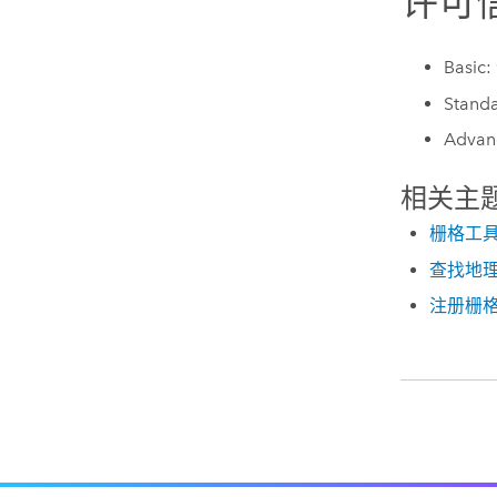
许可
Basic:
Stand
Advan
相关主
栅格工
查找地
注册栅