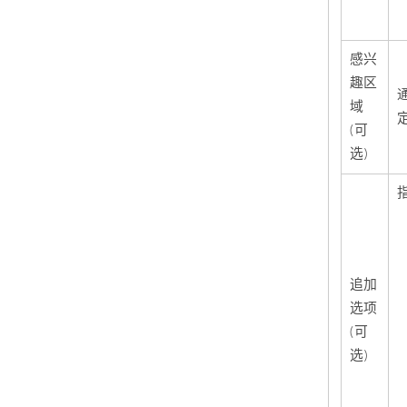
感兴
趣区
域
(可
选)
追加
选项
(可
选)