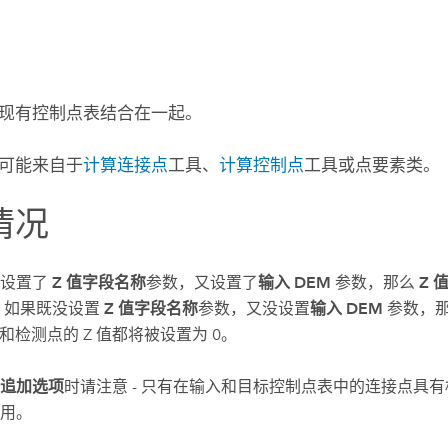
现有控制点表结合在一起。
可能来自于
计算连接点
工具、
计算控制点
工具或点要素类。
情况
既设置了
Z 值字段名称
参数，又设置了
输入 DEM
参数，那么
Z 
 如果既没设置
Z 值字段名称
参数，又没设置
输入 DEM
参数，
) 和检测点的 Z 值都将被设置为 0。
追加选项
时请注意 - 只有在输入和目标控制点表中的连接点具
用。