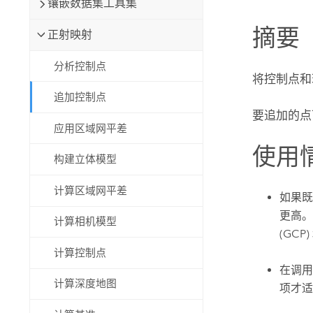
镶嵌数据集工具集
自然资源
所有产品
摘要
正射映射
所有行业
分析控制点
将控制点和
追加控制点
要追加的点
应用区域网平差
使用
构建立体模型
计算区域网平差
如果
更高。
计算相机模型
(GCP
计算控制点
在调用
计算深度地图
项才适