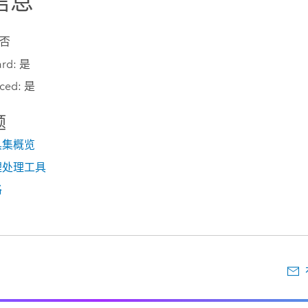
信息
 否
ard: 是
ced: 是
题
具集概览
理处理工具
格