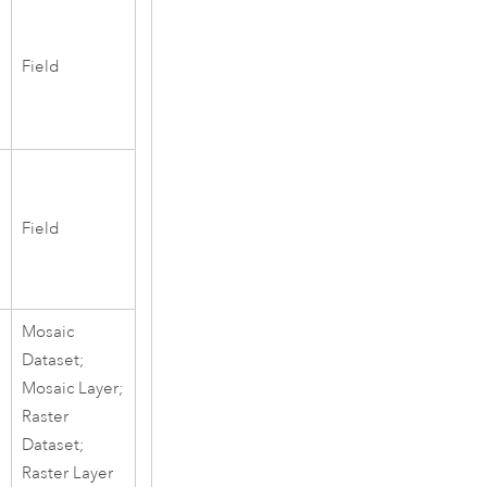
Field
Field
Mosaic
Dataset;
Mosaic Layer;
Raster
Dataset;
Raster Layer