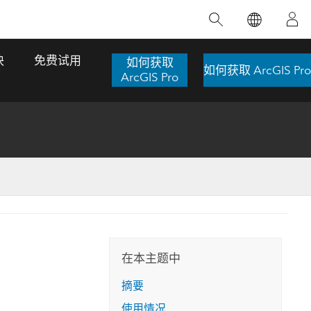
精选产品
专题培训
精选故事
推荐书籍
致力于创新
块
免费试用
如何获取
如何获取 ArcGIS Pro
人工智能
ArcGIS Pro
位置智能
数字化转换
数字孪生体
了解 ArcGIS Pro
空间数据科学：提升分析能力
当地图成为关键时刻的救命稻草
位置的力量
ArcGIS Pro 是 Esri 出品的全球领先的 GIS 桌
在这门导师授课式课程中，我们将探索如何
在巴西 2024 年遭遇历史性大洪水期间，专门
作者：Jack Dangermond
面应用程序，适用于制图、分析和数据管
运用空间统计技术来发现数据中的规律与关
从事 GIS 技术的 Codex 公司在 30 天内打造
这本书带领读者踏上一
理。 了解这项技术的实际效果，亲身体验交
联，并产出能解决复杂问题的深刻见解。
了 17 个应急洪水应用程序，为关键的救援行
旅程，深入探索现代地
互式地图，探索产品功能，或者直接开始免
动提供了有力支持。
在本主题中
探索课程
其应对全球重大挑战的
费试用。
阅读故事
摘要
转至书籍详情
探索 ArcGIS Pro
使用情况