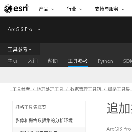
产品
行业
支持与服务
ARCGIS
行业
支持与服务
功能
ArcGIS Pro
Menu
ArcGIS 概览
建筑、工程和建
专业服务
非营利机构
制图
Esri 企业级地理空间平台
造
从空
技术支持
公共安全
工具参考
ArcGIS Online
商业
分析
培训
自然科学
完整的 SaaS 制图平台
将位
主页
入门
帮助
工具参考
Python
SD
保护
州和地方政府
ArcGIS Pro
数据
教育
世界领先的 GIS 软件
集成
可持续发展
能源公用事业
工具参考
地理处理工具
数据管理工具箱
栅格工具集
ArcGIS Enterprise
电信
用于 GIS 和制图的基础系统
所
设施点管理
追加
交通运输
栅格工具集概览
开发者技术
卫生与公共服务
水
构建制图和空间分析应用程序
影像和栅格数据集的分析环境
国家政府
ArcGIS Pro