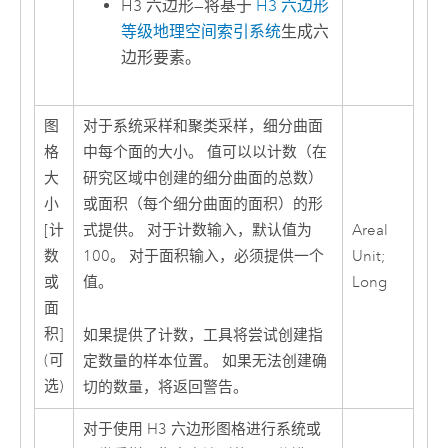
H3 六边形
—
将基于
H3 六边形
等级地理空间索引系统
生成六
边形要素。
图
对于系统采样和聚类采样，细分曲面
格
中每个面的大小。 值可以以计数（在
大
研究区域中创建的细分曲面的总数）
小
或面积（每个细分曲面的面积）的形
[计
式提供。 对于计数输入，默认值为
Areal
数
100。 对于面积输入，必须提供一个
Unit;
或
值。
Long
面
积]
如果提供了计数，工具将尝试创建指
(可
定数量的样本位置。 如果无法创建确
选)
切的数量，将返回警告。
对于使用 H3 六边形图格进行系统或