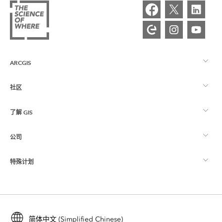
ARCGIS
社区
ArcGIS 概览
了解 GIS
Esri 社区
制图
公司
什么是 GIS？
ArcGIS 博客
ArcGIS Pro
特殊计划
关于 Esri
位置智能
行业博客
ArcGIS Enterprise
ArcGIS for Personal Use
联系我们
培训
用户研究和测试
ArcGIS Online
ArcGIS for Student Use
简体中文 (Simplified Chinese)
招贤纳士