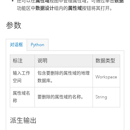
还可以在
属性域
视图中管理属性域，可通过单击
数据
功能区中
数据设计
组内的
属性域
按钮将其打开。
参数
对话框
Python
标注
说明
数据类型
输入工作
包含要删除的属性域的地理
Workspace
空间
数据库。
属性域名
要删除的属性域的名称。
String
称
派生输出