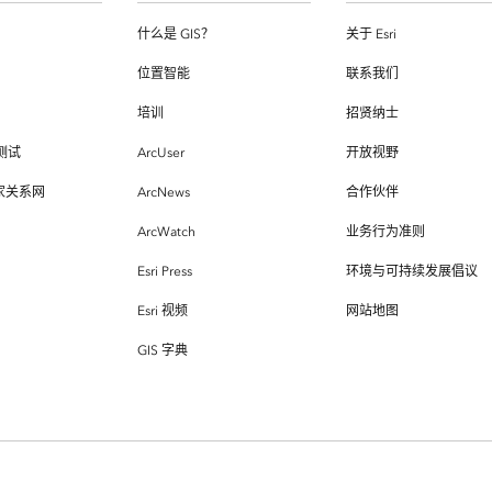
什么是 GIS？
关于 Esri
位置智能
联系我们
培训
招贤纳士
测试
ArcUser
开放视野
专家关系网
ArcNews
合作伙伴
ArcWatch
业务行为准则
Esri Press
环境与可持续发展倡议
Esri 视频
网站地图
GIS 字典