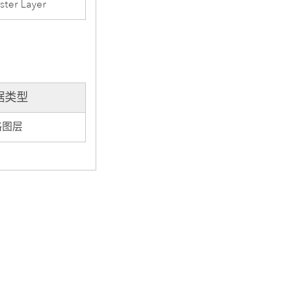
ster Layer
据类型
格图层