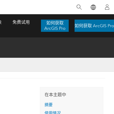
精选产品
专题培训
精选故事
推荐书籍
致力于创新
块
免费试用
如何获取
如何获取 ArcGIS Pro
人工智能
ArcGIS Pro
位置智能
数字化转换
数字孪生体
了解 ArcGIS Pro
空间数据科学：提升分析能力
当地图成为关键时刻的救命稻草
位置的力量
ArcGIS Pro 是 Esri 出品的全球领先的 GIS 桌
在这门导师授课式课程中，我们将探索如何
在巴西 2024 年遭遇历史性大洪水期间，专门
作者：Jack Dangermond
面应用程序，适用于制图、分析和数据管
运用空间统计技术来发现数据中的规律与关
从事 GIS 技术的 Codex 公司在 30 天内打造
这本书带领读者踏上一
理。 了解这项技术的实际效果，亲身体验交
联，并产出能解决复杂问题的深刻见解。
了 17 个应急洪水应用程序，为关键的救援行
旅程，深入探索现代地
互式地图，探索产品功能，或者直接开始免
动提供了有力支持。
在本主题中
探索课程
其应对全球重大挑战的
费试用。
阅读故事
摘要
转至书籍详情
探索 ArcGIS Pro
使用情况