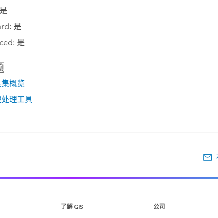
 是
ard: 是
ced: 是
题
具集概览
理处理工具
了解 GIS
公司