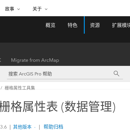
专题倡议
故事
关于
ESRI 故事
关于 ESRI
自助服务
购买 ARCGIS
联系我们
关于 GIS
概览
特色
资源
扩展模
WhereNext Magazine
关于 Esri
地理空间卓越之旅
ArcUser
用户类型
联系支持部门
什么是 GIS？
间上查看和了解数据
高管级新闻和见解
面向 ArcGIS 用户的实用技术
基于角色的 ArcGIS 访问权限
Esri 计划和倡议
Esri 社区
地理方法
资源
Esri 博客
Esri Store
活动
ArcGIS 博客
置引入分析
现实世界的全球 GIS 创新
ArcNews
Esri 的 ArcGIS 产品
K
Migrate from ArcMap
行业新闻和 ArcGIS 更新
合作伙伴
文档
管理
Esri 和 The Science of Where 播
如何购买
、编辑和共享空间数据
客
ArcWatch
Esri 产品、合作伙伴产品和开发
招贤纳士
My Esri
基础设施管理
商业和技术领导者之声
地理空间新闻、观点和趋势
人员订阅
栅格属性工具集
使用 GIS 创建现代化、有弹性且可持续发展
媒体与分析师关系
的未来。 规划和运营的地理方法有助于领导
有功能
者了解基础设施工程与周围环境的关系。
栅格属性表 (数据管理)
所有故事
探索基础设施管理
联系我们
 3.6
|
|
帮助归档
其他版本