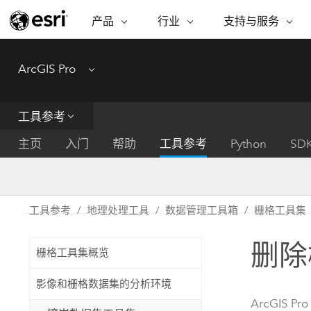
产品
行业
支持与服务
ARCGIS
行业
支持与服务
功能
ArcGIS Pro
Menu
ArcGIS 概览
建筑、工程和建
专业服务
非营利机构
制图
Esri 企业级地理空间平台
造
从空
技术支持
公共安全
工具参考
ArcGIS Online
商业
分析
培训
自然科学
完整的 SaaS 制图平台
将位
主页
入门
帮助
工具参考
Python
SD
保护
州和地方政府
ArcGIS Pro
数据
教育
世界领先的 GIS 软件
集成
可持续发展
能源公用事业
工具参考
地理处理工具
数据管理工具箱
栅格工具集
ArcGIS Enterprise
电信
用于 GIS 和制图的基础系统
所
设施点管理
删除
交通运输
栅格工具集概览
开发者技术
卫生与公共服务
水
构建制图和空间分析应用程序
影像和栅格数据集的分析环境
国家政府
ArcGIS Pro