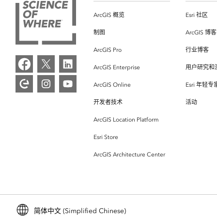
ArcGIS 概览
Esri 社区
制图
ArcGIS 博客
ArcGIS Pro
行业博客
ArcGIS Enterprise
用户研究和
ArcGIS Online
Esri 年轻
开发者技术
活动
ArcGIS Location Platform
Esri Store
ArcGIS Architecture Center
简体中文 (Simplified Chinese)