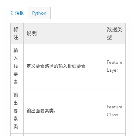
对话框
Python
标
数据类
说明
注
型
输
入
Feature
线
定义要素路径的输入折线要素。
Layer
要
素
输
出
Feature
要
输出面要素类。
Class
素
类