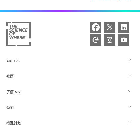
ARCGIS
社区
ArcGIS 概览
了解 GIS
Esri 社区
制图
公司
什么是 GIS？
ArcGIS 博客
ArcGIS Pro
特殊计划
关于 Esri
位置智能
行业博客
ArcGIS Enterprise
ArcGIS for Personal Use