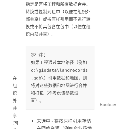
指定是否将工程和所有数据合并、
转换或复制到包中（以便在组织外
部共享）或按原样引用而不进行转
换或不将其包含在包中（以便在组
织内部共享）。
注：
如果工程通过本地路径（例如
c:\gisdata\landrecords
.gdb\
）引用数据和地图，则
在
将对这些数据和地图进行合并
组
和打包（不考虑该参数设
织
置）。
外
Boolean
共
享
未选中 - 将按原样引用存储
(可
在网络资源（例如企业级地