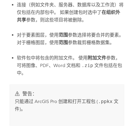
连接（例如文件夹、服务器、数据库以及工作流）将
仅包括在内部包中。 如果创建包时选中了
在组织外
共享
参数，则这些项目将被删除。
对于要素图层，使用
范围
参数选择将要合并的要素。
对于栅格图层，使用
范围
参数裁剪栅格数据集。
软件包中将包含的附加文件。 使用
附加文件
参数，
可将图像、PDF、
Word
文档和
.zip
文件包括在包
中。
警告：
只能通过
ArcGIS Pro
创建和打开工程包 (
.ppkx
文
件)。