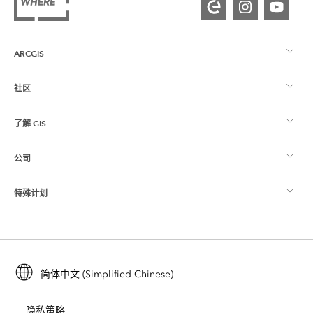
ARCGIS
社区
ArcGIS 概览
了解 GIS
Esri 社区
制图
公司
什么是 GIS？
ArcGIS 博客
ArcGIS Pro
特殊计划
关于 Esri
位置智能
行业博客
ArcGIS Enterprise
ArcGIS for Personal Use
联系我们
培训
用户研究和测试
ArcGIS Online
ArcGIS for Student Use
简体中文 (Simplified Chinese)
招贤纳士
ArcUser
Esri 年轻专家关系网
开发者技术
保护
隐私策略