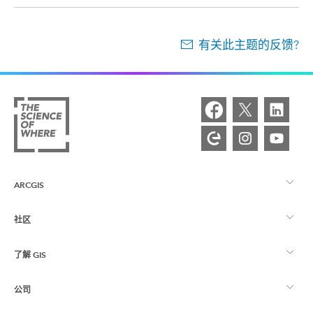
有关此主题的反馈?
ARCGIS
社区
ArcGIS 概览
了解 GIS
Esri 社区
制图
公司
什么是 GIS？
ArcGIS 博客
ArcGIS Pro