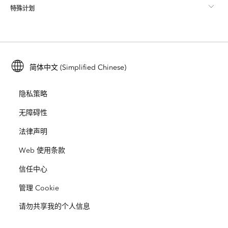
特殊计划
关于 Esri
位置智能
行业博客
ArcGIS Enterprise
ArcGIS for Personal Use
联系我们
培训
用户研究和测试
ArcGIS Online
ArcGIS for Student Use
简体中文 (Simplified Chinese)
招贤纳士
ArcUser
Esri 年轻专家关系网
开发者技术
保护
隐私策略
开放视野
ArcNews
活动
ArcGIS Location Platform
无障碍性
灾难响应
合作伙伴
ArcWatch
法律声明
Esri Store
教育
Web 使用条款
业务行为准则
Esri Press
ArcGIS Architecture Center
信任中心
非营利机构
环境与可持续发展倡议
Esri 视频
管理 Cookie
请勿共享我的个人信息
种族平等
网站地图
GIS 字典