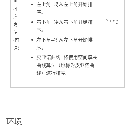
间
左上角
—
将从左上角开始排
排
序。
序
String
右下角
—
将从右下角开始排
方
序。
法
左下角
—
将从左下角开始排
(可
序。
选)
皮亚诺曲线
—
将使用空间填充
曲线算法（也称为皮亚诺曲
线）进行排序。
环境