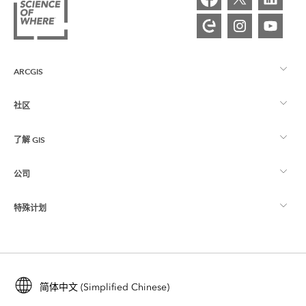
ARCGIS
社区
ArcGIS 概览
了解 GIS
Esri 社区
制图
公司
什么是 GIS？
ArcGIS 博客
ArcGIS Pro
特殊计划
关于 Esri
位置智能
行业博客
ArcGIS Enterprise
ArcGIS for Personal Use
联系我们
培训
用户研究和测试
ArcGIS Online
ArcGIS for Student Use
简体中文 (Simplified Chinese)
招贤纳士
ArcUser
Esri 年轻专家关系网
开发者技术