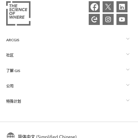
ARCGIS
社区
ArcGIS 概览
了解 GIS
Esri 社区
制图
公司
什么是 GIS？
ArcGIS 博客
ArcGIS Pro
特殊计划
关于 Esri
位置智能
行业博客
ArcGIS Enterprise
ArcGIS for Personal Use
联系我们
培训
用户研究和测试
ArcGIS Online
ArcGIS for Student Use
简体中文 (Simplified Chinese)
招贤纳士