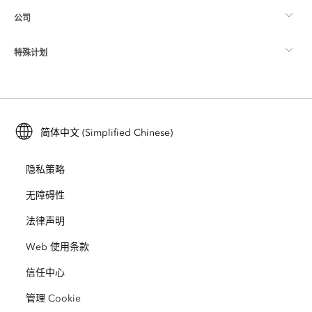
公司
什么是 GIS？
ArcGIS 博客
ArcGIS Pro
特殊计划
关于 Esri
位置智能
行业博客
ArcGIS Enterprise
ArcGIS for Personal Use
联系我们
培训
用户研究和测试
ArcGIS Online
ArcGIS for Student Use
简体中文 (Simplified Chinese)
招贤纳士
ArcUser
Esri 年轻专家关系网
开发者技术
保护
隐私策略
开放视野
ArcNews
活动
ArcGIS Location Platform
无障碍性
灾难响应
合作伙伴
ArcWatch
法律声明
Esri Store
教育
Web 使用条款
业务行为准则
Esri Press
ArcGIS Architecture Center
信任中心
非营利机构
环境与可持续发展倡议
Esri 视频
管理 Cookie