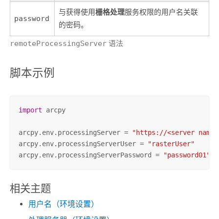
栅格处理
与获得使用
服务权限的用户名关联
password
的密码。
remoteProcessingServer
语法
脚本示例
import
 arcpy

arcpy.env.processingServer = 
"https://<server name>
arcpy.env.processingServerUser = 
"rasterUser"
arcpy.env.processingServerPassword = 
"password01"
相关主题
用户名（环境设置）