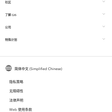
社区
ArcGIS 概览
了解 GIS
Esri 社区
制图
公司
什么是 GIS？
ArcGIS 博客
ArcGIS Pro
特殊计划
关于 Esri
位置智能
行业博客
ArcGIS Enterprise
ArcGIS for Personal Use
联系我们
培训
用户研究和测试
ArcGIS Online
ArcGIS for Student Use
简体中文 (Simplified Chinese)
招贤纳士
ArcUser
Esri 年轻专家关系网
开发者技术
保护
隐私策略
开放视野
ArcNews
活动
ArcGIS Location Platform
无障碍性
灾难响应
合作伙伴
ArcWatch
法律声明
Esri Store
教育
Web 使用条款
业务行为准则