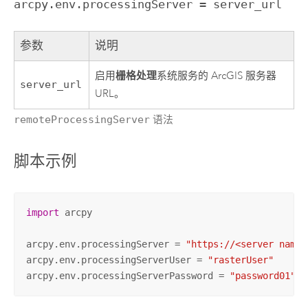
arcpy.env.processingServer = server_url
参数
说明
栅格处理
启用
系统服务的 ArcGIS 服务器
server_url
URL。
remoteProcessingServer
语法
脚本示例
import
 arcpy

arcpy.env.processingServer = 
"https://<server name>
arcpy.env.processingServerUser = 
"rasterUser"
arcpy.env.processingServerPassword = 
"password01"