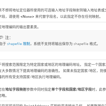
果不想将地址定位器所使用的可选输入地址字段映射到输入地址表或
<None>
字段，请使用
来代替字段名，以此指定不存在任何映射。
过地理编码的输出要素类。
注：
由于
shapefile 限制
，系统不支持将输出保存为 shapefile 格式。
于将搜索范围限定为特定国家或地区的地理编码地址。 指定一个国家
在大多数情况下提高地理编码的准确性。 如果未指定国家/地区，则
器的所有受支持国家/地区执行地理编码。
地址字段映射
单个字段和国家/地区字段
您在
参数中同时指定
时，此
忽略。
PointAddress