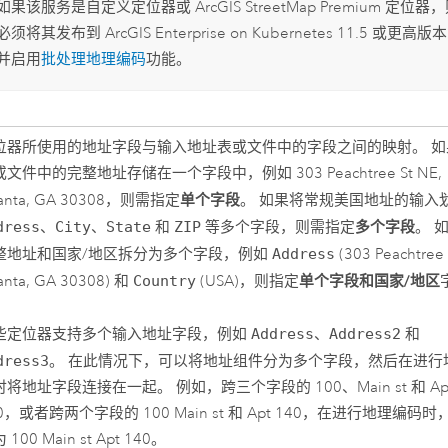
如果该服务是自定义定位器或
ArcGIS StreetMap Premium
定位器，
必须将其发布到
ArcGIS Enterprise on Kubernetes
11.5 或更高版
并启用
批处理地理编码
功能。
位器所使用的地址字段与输入地址表或文件中的字段之间的映射。 如
文件中的完整地址存储在一个字段中，例如 303 Peachtree St NE,
单个字段
lanta, GA 30308，则需指定
。 如果将常规美国地址的输入
多个字段
dress
、
City
、
State
和
ZIP
等多个字段，则需指定
。 
整地址和国家/地区拆分为多个字段，例如
Address
(303 Peachtree 
单个字段和国家/地区
lanta, GA 30308) 和
Country
(USA)，则指定
些定位器支持多个输入地址字段，例如
Address
、
Address2
和
dress3
。 在此情况下，可以将地址组件分为多个字段，然后在进行
时将地址字段连接在一起。 例如，跨三个字段的 100、Main st 和 Ap
0，或者跨两个字段的 100 Main st 和 Apt 140，在进行地理编码
 100 Main st Apt 140。