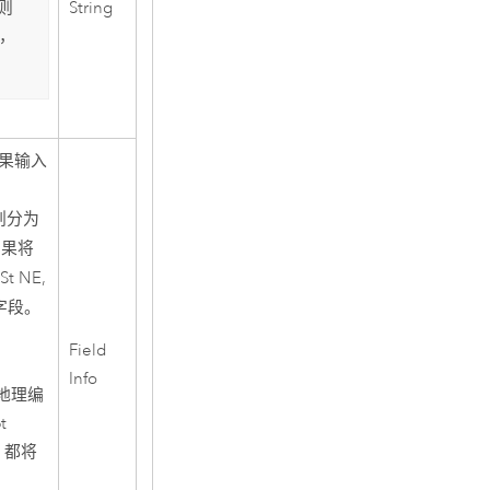
String
则
本，
果输入
划分为
如果将
St NE,
字段。
Field
Info
地理编
t
时，都将