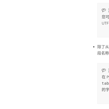
您
UT
除了
段名称
在
P
ta
的