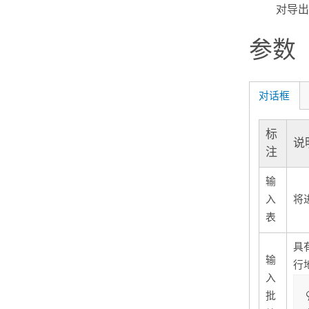
对导出
参数
对话框
标
说
注
输
入
将
表
具
输
行
入
批