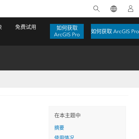
精选产品
专题培训
精选故事
推荐书籍
致力于创新
块
免费试用
如何获取
如何获取 ArcGIS Pro
人工智能
ArcGIS Pro
位置智能
数字化转换
数字孪生体
了解 ArcGIS Pro
空间数据科学：提升分析能力
当地图成为关键时刻的救命稻草
位置的力量
ArcGIS Pro 是 Esri 出品的全球领先的 GIS 桌
在这门导师授课式课程中，我们将探索如何
在巴西 2024 年遭遇历史性大洪水期间，专门
作者：Jack Dangermond
面应用程序，适用于制图、分析和数据管
运用空间统计技术来发现数据中的规律与关
从事 GIS 技术的 Codex 公司在 30 天内打造
这本书带领读者踏上一
理。 了解这项技术的实际效果，亲身体验交
联，并产出能解决复杂问题的深刻见解。
了 17 个应急洪水应用程序，为关键的救援行
旅程，深入探索现代地
互式地图，探索产品功能，或者直接开始免
动提供了有力支持。
在本主题中
探索课程
其应对全球重大挑战的
费试用。
阅读故事
摘要
转至书籍详情
探索 ArcGIS Pro
使用情况