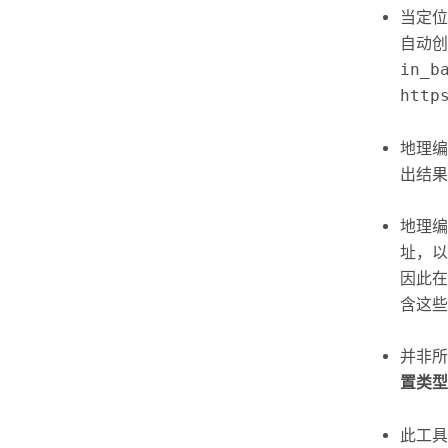
当定
自动创建
in_b
http
地理编
出结果
地理编
址，以
因此在
含这些
并非所
置类型
此工具