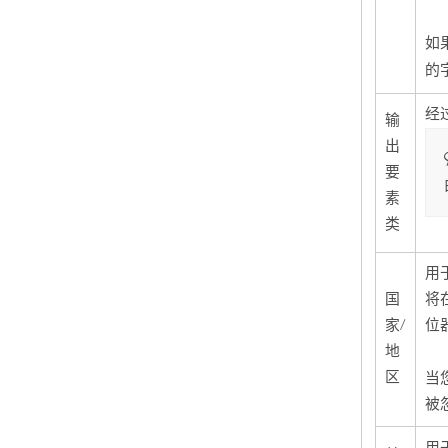
如
的
经
输
出
要
素
类
用
国
将
家/
位
地
区
当
被