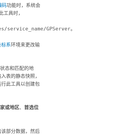
编码
功能时，系统会
此工具时，
es/service_name/GPServer
。
坐标系
环境来更改输
状态和匹配的地
输入表的静态快照，
运行此工具以创建包
家或地区
、
首选位
出该部分数据，然后