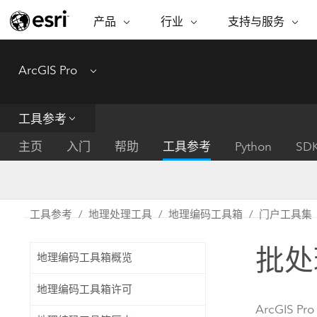
产品
行业
支持与服务
ARCGIS
行业
支持与服务
功能
ArcGIS Pro
Menu
ArcGIS 概览
建筑、工程和建
专业服务
非营利机构
制图
Esri 企业级地理空间平台
造
从空
技术支持
公共安全
工具参考
ArcGIS Online
商业
分析
培训
自然科学
完整的 SaaS 制图平台
将位
主页
入门
帮助
工具参考
Python
SD
保护
州和地方政府
ArcGIS Pro
数据
教育
世界领先的 GIS 软件
集成
可持续发展
能源公用事业
工具参考
地理处理工具
地理编码工具箱
门户工具集
ArcGIS Enterprise
电信
用于 GIS 和制图的基础系统
所
设施点管理
批处
交通运输
地理编码工具箱概览
开发者技术
卫生与公共服务
水
构建制图和空间分析应用程序
地理编码工具箱许可
国家政府
ArcGIS Pro