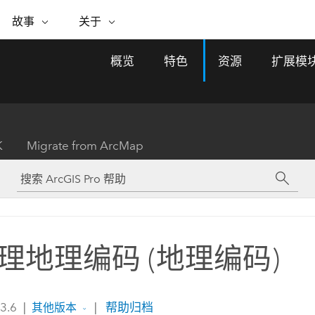
专题倡议
故事
关于
ESRI 故事
关于 ESRI
自助服务
购买 ARCGIS
联系我们
关于 GIS
概览
特色
资源
扩展模
WhereNext Magazine
关于 Esri
地理空间卓越之旅
ArcUser
用户类型
联系支持部门
什么是 GIS？
间上查看和了解数据
高管级新闻和见解
面向 ArcGIS 用户的实用技术
基于角色的 ArcGIS 访问权限
Esri 计划和倡议
Esri 社区
地理方法
资源
Esri 博客
Esri Store
活动
ArcGIS 博客
置引入分析
现实世界的全球 GIS 创新
ArcNews
Esri 的 ArcGIS 产品
K
Migrate from ArcMap
行业新闻和 ArcGIS 更新
合作伙伴
文档
管理
Esri 和 The Science of Where 播
如何购买
、编辑和共享空间数据
客
ArcWatch
Esri 产品、合作伙伴产品和开发
招贤纳士
My Esri
基础设施管理
商业和技术领导者之声
地理空间新闻、观点和趋势
人员订阅
使用 GIS 创建现代化、有弹性且可持续发展
媒体与分析师关系
的未来。 规划和运营的地理方法有助于领导
有功能
者了解基础设施工程与周围环境的关系。
理地理编码 (地理编码)
所有故事
探索基础设施管理
联系我们
 3.6
|
|
帮助归档
其他版本