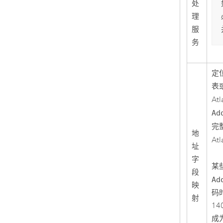
处
理
服
务
定
表或
At
Ad
完
地
At
址
字
某
段
Ad
映
码
射
14
成为