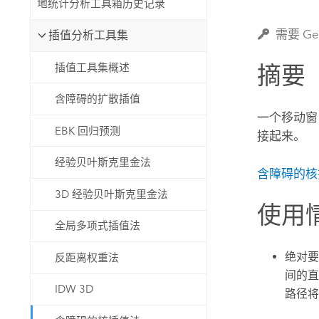
地统计分析工具箱历史记录
自然资源
所有产品
需要 Geo
插值分析工具集
所有行业
插值工具集概述
摘要
含障碍的扩散插值
一个移动窗
EBK 回归预测
接起来。
经验贝叶斯克里金法
含障碍的核
3D 经验贝叶斯克里金法
使用
全局多项式插值法
绝对要
反距离权重法
间的直
IDW 3D
路径将