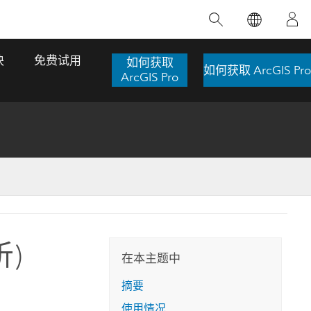
精选产品
专题培训
精选故事
推荐书籍
致力于创新
块
免费试用
如何获取
如何获取 ArcGIS Pro
人工智能
ArcGIS Pro
位置智能
数字化转换
数字孪生体
了解 ArcGIS Pro
空间数据科学：提升分析能力
当地图成为关键时刻的救命稻草
位置的力量
ArcGIS Pro 是 Esri 出品的全球领先的 GIS 桌
在这门导师授课式课程中，我们将探索如何
在巴西 2024 年遭遇历史性大洪水期间，专门
作者：Jack Dangermond
面应用程序，适用于制图、分析和数据管
运用空间统计技术来发现数据中的规律与关
从事 GIS 技术的 Codex 公司在 30 天内打造
这本书带领读者踏上一
理。 了解这项技术的实际效果，亲身体验交
联，并产出能解决复杂问题的深刻见解。
了 17 个应急洪水应用程序，为关键的救援行
)
旅程，深入探索现代地
互式地图，探索产品功能，或者直接开始免
动提供了有力支持。
在本主题中
探索课程
其应对全球重大挑战的
费试用。
阅读故事
摘要
转至书籍详情
探索 ArcGIS Pro
使用情况