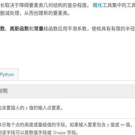
时长取决于障碍要素类几何结构的复杂程度。
概化
工具集中的工
删减处理，从而创建新的要素类。
数
、
高斯函数
和
常量
核函数应用平滑系数，使核具有有限的半径
Python
说明
包含要插入的 z 值的输入点要素。
表示每个点的高度或量级值的字段。如果输入要素包含 z 值或 m 值，
则该字段可以是数值字段或 Shape 字段。