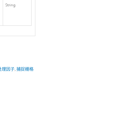
String
处理因子
,
捕捉栅格