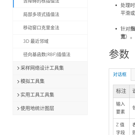
含障碍的核插值法
处理
平滑或
局部多项式插值法
移动窗口克里金法
针对
指
宽
）。
3D 最近邻域
参数
径向基函数(RBF)插值法
采样网络设计工具集
对话框
模拟工具集
标注
实用工具工具集
输入
使用地统计图层
要素
Z 值
字段