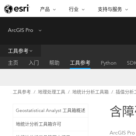
产品
行业
支持与服务
ARCGIS
行业
支持与服务
功能
ArcGIS Pro
Menu
ArcGIS 概览
建筑、工程和建
专业服务
非营利机构
制图
Esri 企业级地理空间平台
造
从空
技术支持
公共安全
工具参考
ArcGIS Online
商业
分析
培训
自然科学
完整的 SaaS 制图平台
将位
主页
入门
帮助
工具参考
Python
SD
保护
州和地方政府
ArcGIS Pro
数据
教育
世界领先的 GIS 软件
集成
可持续发展
能源公用事业
工具参考
地理处理工具
地统计分析工具箱
插值分析
ArcGIS Enterprise
电信
用于 GIS 和制图的基础系统
所
设施点管理
含障
交通运输
Geostatistical Analyst 工具箱概述
开发者技术
卫生与公共服务
水
构建制图和空间分析应用程序
地统计分析工具箱许可
国家政府
ArcGIS Pro