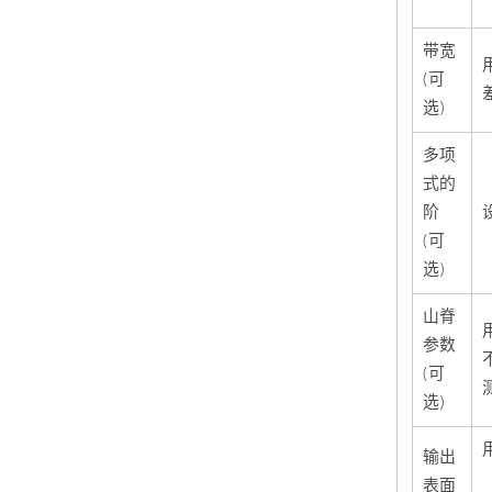
带宽
(可
选)
多项
式的
阶
(可
选)
山脊
参数
(可
选)
输出
表面