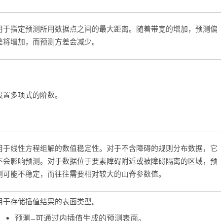
用于指定预测所用数据点之间的最大距离。随着带宽的增加，预测偏
差将增加，而预测方差会减少。
设置多项式的阶数。
用于线性方程组解的数值稳定性。对于不含障碍的规则分布数据，它
不会影响预测。对于数据位于要素障碍附近或被障碍隔离的区域，预
测可能不稳定，而往往需要相对较大的山脊参数值。
用于存储插值结果的表面类型。
预测
—
可通过内插值生成的预测表面。