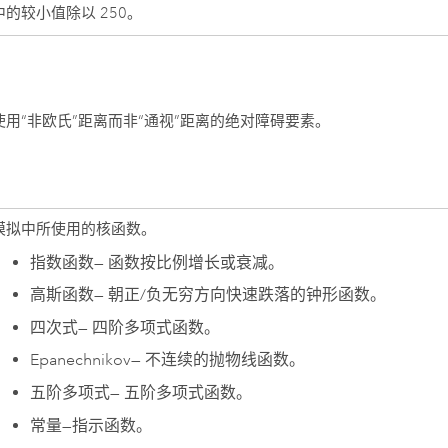
中的较小值除以 250。
使用“非欧氏”距离而非“通视”距离的绝对障碍要素。
模拟中所使用的核函数。
指数函数
—
函数按比例增长或衰减。
高斯函数
—
朝正/负无穷方向快速跌落的钟形函数。
四次式
—
四阶多项式函数。
Epanechnikov
—
不连续的抛物线函数。
五阶多项式
—
五阶多项式函数。
常量
—
指示函数。