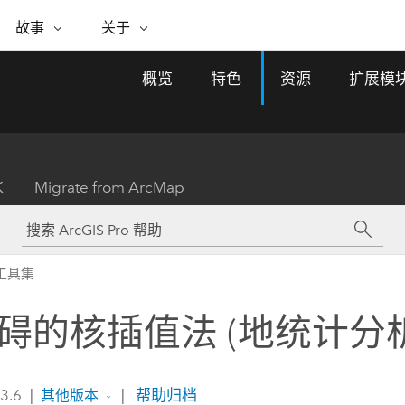
专题倡议
故事
关于
ESRI 故事
关于 ESRI
自助服务
购买 ARCGIS
联系我们
关于 GIS
概览
特色
资源
扩展模
WhereNext Magazine
关于 Esri
地理空间卓越之旅
ArcUser
用户类型
联系支持部门
什么是 GIS？
间上查看和了解数据
高管级新闻和见解
面向 ArcGIS 用户的实用技术
基于角色的 ArcGIS 访问权限
Esri 计划和倡议
Esri 社区
地理方法
资源
Esri 博客
Esri Store
活动
ArcGIS 博客
置引入分析
现实世界的全球 GIS 创新
ArcNews
Esri 的 ArcGIS 产品
K
Migrate from ArcMap
行业新闻和 ArcGIS 更新
合作伙伴
文档
管理
Esri 和 The Science of Where 播
如何购买
、编辑和共享空间数据
客
ArcWatch
Esri 产品、合作伙伴产品和开发
招贤纳士
My Esri
基础设施管理
商业和技术领导者之声
地理空间新闻、观点和趋势
人员订阅
工具集
使用 GIS 创建现代化、有弹性且可持续发展
媒体与分析师关系
的未来。 规划和运营的地理方法有助于领导
有功能
者了解基础设施工程与周围环境的关系。
碍的核插值法 (地统计分析
所有故事
探索基础设施管理
联系我们
 3.6
|
|
帮助归档
其他版本