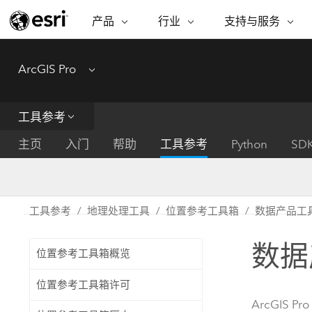
产品
行业
支持与服务
ARCGIS
行业
支持与服务
功能
ArcGIS Pro
Menu
ArcGIS 概览
建筑、工程和建
专业服务
非营利机构
制图
Esri 企业级地理空间平台
造
从空
技术支持
公共安全
工具参考
ArcGIS Online
商业
分析
培训
自然科学
完整的 SaaS 制图平台
将位
主页
入门
帮助
工具参考
Python
SD
保护
州和地方政府
ArcGIS Pro
数据
教育
世界领先的 GIS 软件
集成
可持续发展
能源公用事业
工具参考
地理处理工具
位置参考工具箱
数据产品工
ArcGIS Enterprise
电信
用于 GIS 和制图的基础系统
所
设施点管理
数据
交通运输
位置参考工具箱概览
开发者技术
卫生与公共服务
水
构建制图和空间分析应用程序
位置参考工具箱许可
国家政府
ArcGIS Pro