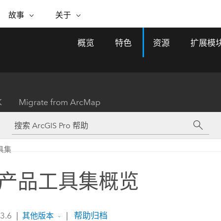
专题倡议
故事
关于
ESRI 故事
关于 ESRI
自助服务
购买 ARCGIS
联系我们
关于 GIS
概览
特色
资源
扩展模
WhereNext Magazine
关于 Esri
地理空间卓越之旅
ArcUser
用户类型
联系支持部门
什么是 GIS？
间上查看和了解数据
高管级新闻和见解
面向 ArcGIS 用户的实用技术
基于角色的 ArcGIS 访问权限
Esri 计划和倡议
Esri 社区
地理方法
资源
Esri 博客
Esri Store
活动
ArcGIS 博客
置引入分析
现实世界的全球 GIS 创新
ArcNews
Esri 的 ArcGIS 产品
K
Migrate from ArcMap
行业新闻和 ArcGIS 更新
合作伙伴
文档
管理
Esri 和 The Science of Where 播
如何购买
、编辑和共享空间数据
客
ArcWatch
Esri 产品、合作伙伴产品和开发
招贤纳士
My Esri
基础设施管理
商业和技术领导者之声
地理空间新闻、观点和趋势
人员订阅
具集
使用 GIS 创建现代化、有弹性且可持续发展
媒体与分析师关系
的未来。 规划和运营的地理方法有助于领导
有功能
者了解基础设施工程与周围环境的关系。
产品工具集概览
所有故事
探索基础设施管理
联系我们
 3.6
|
|
帮助归档
其他版本