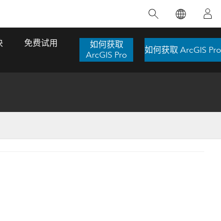
精选产品
专题培训
精选故事
推荐书籍
致力于创新
块
免费试用
如何获取
如何获取 ArcGIS Pro
人工智能
ArcGIS Pro
位置智能
数字化转换
数字孪生体
了解 ArcGIS Pro
空间数据科学：提升分析能力
当地图成为关键时刻的救命稻草
位置的力量
ArcGIS Pro 是 Esri 出品的全球领先的 GIS 桌
在这门导师授课式课程中，我们将探索如何
在巴西 2024 年遭遇历史性大洪水期间，专门
作者：Jack Dangermond
面应用程序，适用于制图、分析和数据管
运用空间统计技术来发现数据中的规律与关
从事 GIS 技术的 Codex 公司在 30 天内打造
这本书带领读者踏上一
理。 了解这项技术的实际效果，亲身体验交
联，并产出能解决复杂问题的深刻见解。
了 17 个应急洪水应用程序，为关键的救援行
旅程，深入探索现代地
互式地图，探索产品功能，或者直接开始免
动提供了有力支持。
探索课程
其应对全球重大挑战的
费试用。
阅读故事
转至书籍详情
探索 ArcGIS Pro