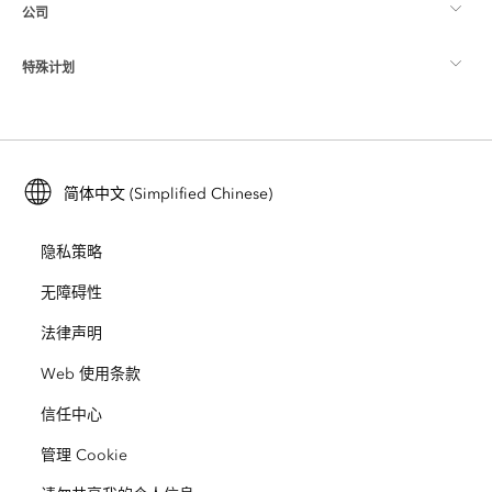
公司
什么是 GIS？
ArcGIS 博客
ArcGIS Pro
特殊计划
关于 Esri
位置智能
行业博客
ArcGIS Enterprise
ArcGIS for Personal Use
联系我们
培训
用户研究和测试
ArcGIS Online
ArcGIS for Student Use
简体中文 (Simplified Chinese)
招贤纳士
ArcUser
Esri 年轻专家关系网
开发者技术
保护
隐私策略
开放视野
ArcNews
活动
ArcGIS Location Platform
无障碍性
灾难响应
合作伙伴
ArcWatch
法律声明
Esri Store
教育
Web 使用条款
业务行为准则
Esri Press
ArcGIS Architecture Center
信任中心
非营利机构
环境与可持续发展倡议
Esri 视频
管理 Cookie