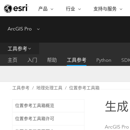
产品
行业
支持与服务
ARCGIS
行业
支持与服务
功能
ArcGIS Pro
Menu
ArcGIS 概览
建筑、工程和建
专业服务
非营利机构
制图
Esri 企业级地理空间平台
造
从空
技术支持
公共安全
工具参考
ArcGIS Online
商业
分析
培训
自然科学
完整的 SaaS 制图平台
将位
主页
入门
帮助
工具参考
Python
SD
保护
州和地方政府
ArcGIS Pro
数据
教育
世界领先的 GIS 软件
集成
可持续发展
能源公用事业
工具参考
地理处理工具
位置参考工具箱
ArcGIS Enterprise
电信
用于 GIS 和制图的基础系统
所
设施点管理
生成
交通运输
位置参考工具箱概览
开发者技术
卫生与公共服务
水
构建制图和空间分析应用程序
位置参考工具箱许可
国家政府
ArcGIS Pro