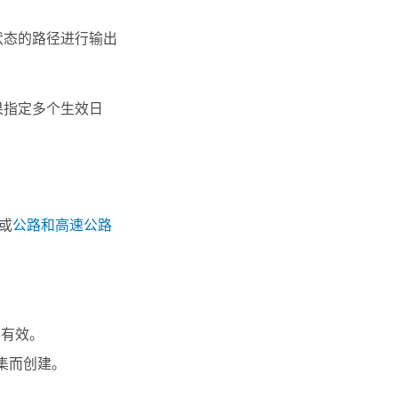
状态的路径进行输出
果指定多个生效日
或
公路和高速公路
。
才有效。
集而创建。