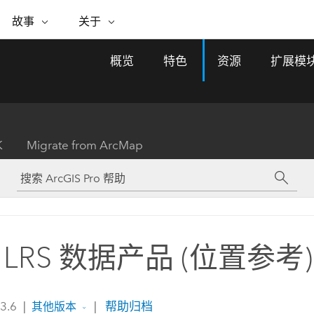
专题倡议
故事
关于
ESRI 故事
关于 ESRI
自助服务
购买 ARCGIS
联系我们
关于 GIS
概览
特色
资源
扩展模
WhereNext Magazine
关于 Esri
地理空间卓越之旅
ArcUser
用户类型
联系支持部门
什么是 GIS？
间上查看和了解数据
高管级新闻和见解
面向 ArcGIS 用户的实用技术
基于角色的 ArcGIS 访问权限
Esri 计划和倡议
Esri 社区
地理方法
资源
Esri 博客
Esri Store
活动
ArcGIS 博客
置引入分析
现实世界的全球 GIS 创新
ArcNews
Esri 的 ArcGIS 产品
K
Migrate from ArcMap
行业新闻和 ArcGIS 更新
合作伙伴
文档
管理
Esri 和 The Science of Where 播
如何购买
、编辑和共享空间数据
客
ArcWatch
Esri 产品、合作伙伴产品和开发
招贤纳士
My Esri
基础设施管理
商业和技术领导者之声
地理空间新闻、观点和趋势
人员订阅
使用 GIS 创建现代化、有弹性且可持续发展
媒体与分析师关系
的未来。 规划和运营的地理方法有助于领导
有功能
者了解基础设施工程与周围环境的关系。
 LRS 数据产品 (位置参考)
所有故事
探索基础设施管理
联系我们
 3.6
|
|
帮助归档
其他版本