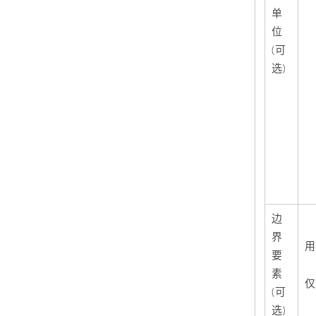
单
位
(可
选)
边
界
用
要
素
仅
(可
选)