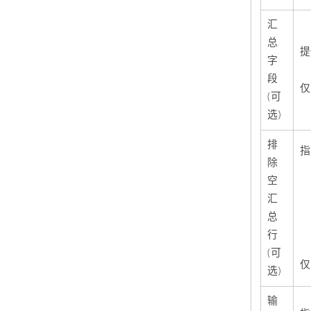
汇
总
提
字
段
仅
(可
选)
排
指
除
空
汇
总
行
(可
仅
选)
输