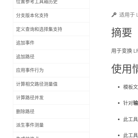
位置参考工具箱历史
自然资源
所有产品
适用于 Lo
分支版本化支持
所有行业
定义查询和选择集支持
摘要
追加事件
用于变换 
追加路径
使用
应用事件行为
计算相交路径测量值
模板
计算路径并发
针对
输
删除路径
此工
派生事件测量
此工具