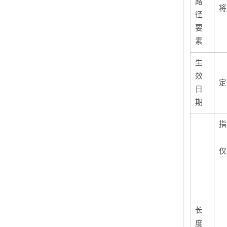
路
将
径
要
素
生
效
定
日
期
指
仅
长
度