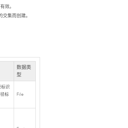
才有效。
层的交集而创建。
数据类
型
径标识
路径标
File