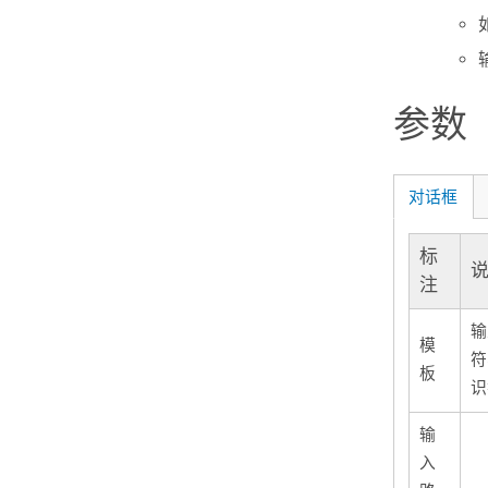
参数
对话框
标
注
输
模
符
板
识
输
入