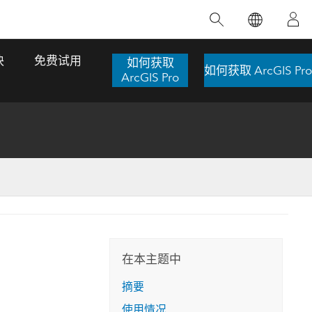
精选产品
专题培训
精选故事
推荐书籍
致力于创新
块
免费试用
如何获取
如何获取 ArcGIS Pro
人工智能
ArcGIS Pro
位置智能
数字化转换
数字孪生体
了解 ArcGIS Pro
空间数据科学：提升分析能力
当地图成为关键时刻的救命稻草
位置的力量
ArcGIS Pro 是 Esri 出品的全球领先的 GIS 桌
在这门导师授课式课程中，我们将探索如何
在巴西 2024 年遭遇历史性大洪水期间，专门
作者：Jack Dangermond
面应用程序，适用于制图、分析和数据管
运用空间统计技术来发现数据中的规律与关
从事 GIS 技术的 Codex 公司在 30 天内打造
这本书带领读者踏上一
理。 了解这项技术的实际效果，亲身体验交
联，并产出能解决复杂问题的深刻见解。
了 17 个应急洪水应用程序，为关键的救援行
旅程，深入探索现代地
互式地图，探索产品功能，或者直接开始免
动提供了有力支持。
在本主题中
探索课程
其应对全球重大挑战的
费试用。
阅读故事
摘要
转至书籍详情
探索 ArcGIS Pro
使用情况