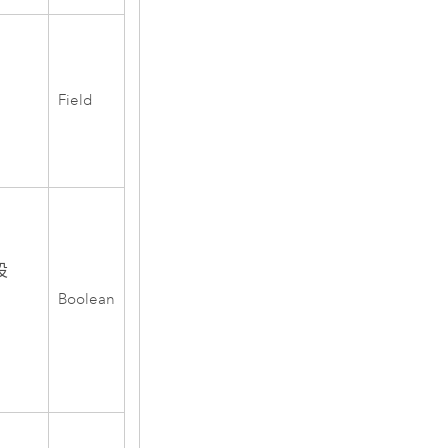
Field
设
Boolean