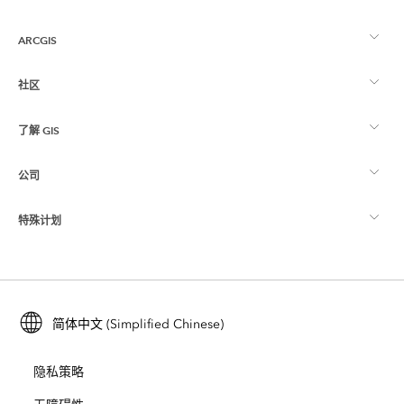
ARCGIS
社区
ArcGIS 概览
了解 GIS
Esri 社区
制图
公司
什么是 GIS？
ArcGIS 博客
ArcGIS Pro
特殊计划
关于 Esri
位置智能
行业博客
ArcGIS Enterprise
ArcGIS for Personal Use
联系我们
培训
用户研究和测试
ArcGIS Online
ArcGIS for Student Use
简体中文 (Simplified Chinese)
招贤纳士
ArcUser
Esri 年轻专家关系网
开发者技术
保护
隐私策略
开放视野
ArcNews
活动
ArcGIS Location Platform