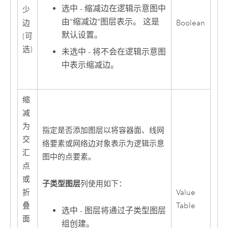
选中 - 缩减边在逻辑示意图中
少
由“缩减边”图层表示。 这是
边
Boolean
默认设置。
(可
选)
未选中 - 将不会在逻辑示意图
中表示缩减边。
缩
减
为
指定是否添加图层以将容器面、线网
交
络要素或网络边对象表示为逻辑示意
汇
图中的点要素。
点
或
子类型图层
列使用如下：
折
Value
叠
Table
选中 - 图层将通过子类型图层
面
组创建。