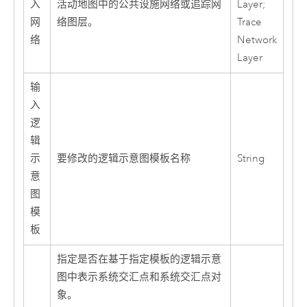
入
活动地图中的公共设施网络或追踪网
Layer;
网
络图层。
Trace
络
Network
Layer
输
入
逻
辑
示
要修改的逻辑示意图模板名称
String
意
图
模
板
指定是否在基于指定模板的逻辑示意
图中表示系统交汇点和系统交汇点对
象。