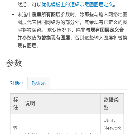
然后，可以
优化模板上的逻辑示意图图层定义
。
未选中
覆盖所有图层
参数时，除那些与输入网络地图
图层代表相同网络源的部分外，其余现有已定义的图
层将被保留。 默认情况下，除非
与现有图层定义合
并
参数值为
替换现有图层
，否则这些输入图层将替换
现有图层。
参数
对话框
Python
标
数据类
说明
注
型
Utility
输
Network