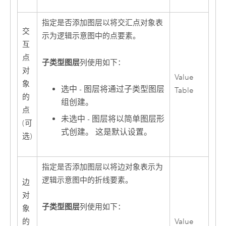
指定是否添加图层以将交汇点对象表
交
示为逻辑示意图中的点要素。
互
点
子类型图层
列使用如下：
对
Value
象
选中 - 图层将通过子类型图层
Table
的
组创建。
点
未选中 - 图层将以简单图层形
(可
式创建。 这是默认设置。
选)
指定是否添加图层以将边对象表示为
逻辑示意图中的折线要素。
边
对
子类型图层
列使用如下：
象
的
Value