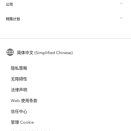
公司
什么是 GIS？
ArcGIS 博客
ArcGIS Pro
特殊计划
关于 Esri
位置智能
行业博客
ArcGIS Enterprise
ArcGIS for Personal Use
联系我们
培训
用户研究和测试
ArcGIS Online
ArcGIS for Student Use
简体中文 (Simplified Chinese)
招贤纳士
ArcUser
Esri 年轻专家关系网
开发者技术
保护
隐私策略
开放视野
ArcNews
活动
ArcGIS Location Platform
无障碍性
灾难响应
合作伙伴
ArcWatch
法律声明
Esri Store
教育
Web 使用条款
业务行为准则
Esri Press
ArcGIS Architecture Center
信任中心
非营利机构
环境与可持续发展倡议
Esri 视频
管理 Cookie