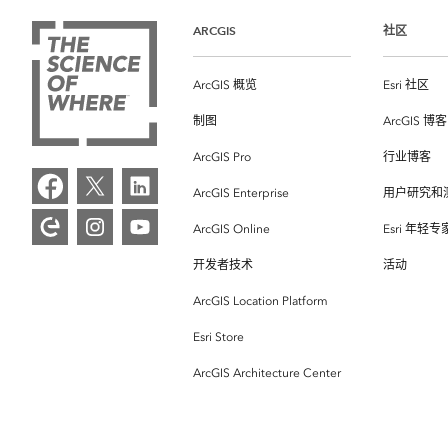
ARCGIS
社区
ArcGIS 概览
Esri 社区
制图
ArcGIS 博客
ArcGIS Pro
行业博客
ArcGIS Enterprise
用户研究和
ArcGIS Online
Esri 年轻
开发者技术
活动
ArcGIS Location Platform
Esri Store
ArcGIS Architecture Center