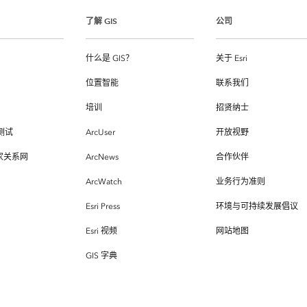
了解 GIS
公司
什么是 GIS？
关于 Esri
位置智能
联系我们
培训
招贤纳士
测试
ArcUser
开放视野
专家关系网
ArcNews
合作伙伴
ArcWatch
业务行为准则
Esri Press
环境与可持续发展倡议
Esri 视频
网站地图
GIS 字典