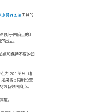
像服务器图层
工具的
是相对于凹陷点的汇
倾泻出去。
陷点和保持不变的凹
为 204 英尺（相
，如果将 z 限制设置
其视为有效凹陷点。
的高度。