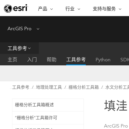
产品
行业
支持与服务
ARCGIS
行业
支持与服务
功能
ArcGIS Pro
Menu
ArcGIS 概览
建筑、工程和建
专业服务
非营利机构
制图
Esri 企业级地理空间平台
造
从空
技术支持
公共安全
工具参考
ArcGIS Online
商业
分析
培训
自然科学
完整的 SaaS 制图平台
将位
主页
入门
帮助
工具参考
Python
SD
保护
州和地方政府
ArcGIS Pro
数据
教育
世界领先的 GIS 软件
集成
可持续发展
能源公用事业
工具参考
地理处理工具
栅格分析工具箱
水文分析工
ArcGIS Enterprise
电信
用于 GIS 和制图的基础系统
所
设施点管理
填洼
交通运输
栅格分析工具箱概述
开发者技术
卫生与公共服务
水
构建制图和空间分析应用程序
“栅格分析”工具箱许可
国家政府
ArcGIS Pro