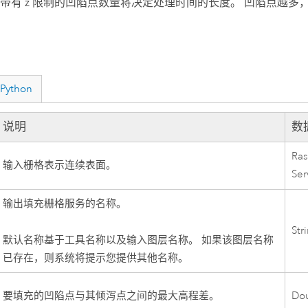
带有 z 限制的凹陷点数量将决定处理时间的长度。 凹陷点越多
Python
说明
数
Ras
输入栅格表示连续表面。
Ser
输出填充栅格服务的名称。
Str
默认名称基于工具名称以及输入图层名称。 如果该图层名称
已存在，则系统将提示您提供其他名称。
要填充的凹陷点与其倾泻点之间的最大高程差。
Do