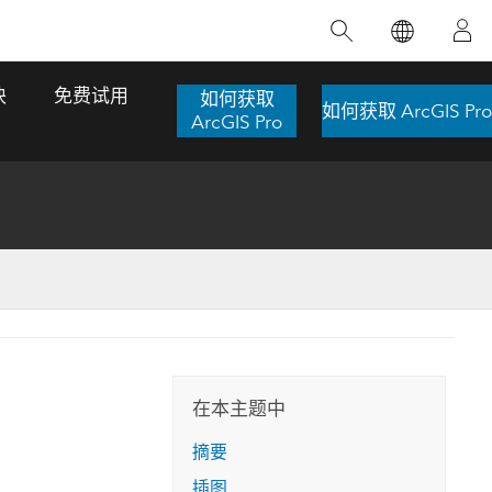
精选产品
专题培训
精选故事
推荐书籍
致力于创新
块
免费试用
如何获取
如何获取 ArcGIS Pro
人工智能
ArcGIS Pro
位置智能
数字化转换
数字孪生体
了解 ArcGIS Pro
空间数据科学：提升分析能力
当地图成为关键时刻的救命稻草
位置的力量
ArcGIS Pro 是 Esri 出品的全球领先的 GIS 桌
在这门导师授课式课程中，我们将探索如何
在巴西 2024 年遭遇历史性大洪水期间，专门
作者：Jack Dangermond
面应用程序，适用于制图、分析和数据管
运用空间统计技术来发现数据中的规律与关
从事 GIS 技术的 Codex 公司在 30 天内打造
这本书带领读者踏上一
理。 了解这项技术的实际效果，亲身体验交
联，并产出能解决复杂问题的深刻见解。
了 17 个应急洪水应用程序，为关键的救援行
旅程，深入探索现代地
互式地图，探索产品功能，或者直接开始免
动提供了有力支持。
在本主题中
探索课程
其应对全球重大挑战的
费试用。
阅读故事
摘要
转至书籍详情
探索 ArcGIS Pro
插图