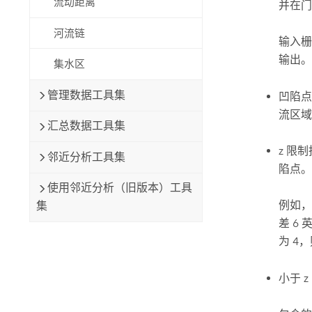
流动距离
并在门
河流链
输入栅
输出。
集水区
管理数据工具集
凹陷点
流区域
汇总数据工具集
z 限
邻近分析工具集
陷点。
使用邻近分析（旧版本）工具
例如，
集
差 6
为 4
小于 