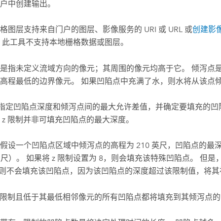
户中创建输出。
格图层支持来自门户的图层、影像服务的 URI 或 URL 或
创建影
 此工具不支持本地栅格数据或图层。
是指未定义流域方向的像元；其周围的像元均高于它。 倾泻点
高程最低的边界像元。 如果凹陷点中充满了水，则水将从该点
制指定凹陷点深度和倾泻点间的最大允许差值，并确定要填充的凹
 z 限制并非可填充凹陷点的最大深度。
假设一个凹陷点区域中倾泻点的高程为 210 英尺，凹陷点的最深点
 英尺）。 如果将 z 限制设置为 8，则会填充该特殊凹陷点。 但是
，则不会填充该凹陷点，因为该凹陷点的深度超过该限制值，将
z 限制且低于其最低相邻像元的所有凹陷点都将填充到其倾泻点