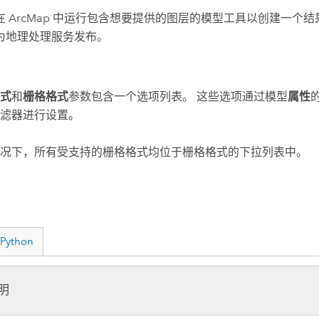
在 ArcMap 中运行包含想要提供的图层的模型工具以创建一个
为地理处理服务发布。
式
和
栅格格式
参数包含一个选项列表。 这些选项通过模型
属性
滤器进行设置。
况下，所有受支持的栅格格式均位于栅格格式的下拉列表中。
Python
明