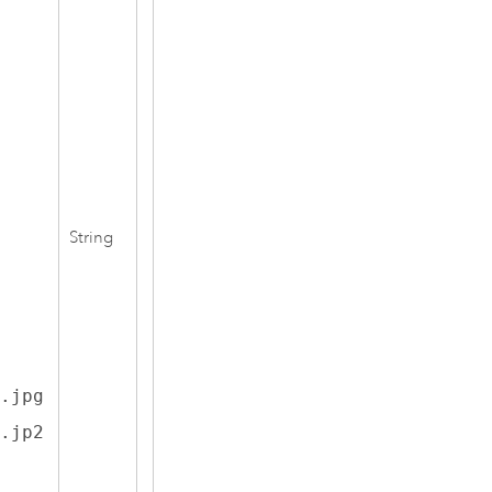
String
.jpg
.jp2