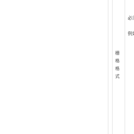
必
例
栅
格
格
式