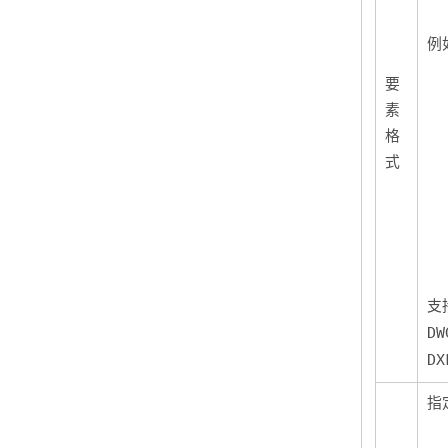
例
要
素
格
式
支
DW
DX
指