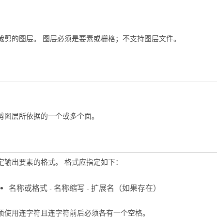
裁剪的图层。 图层必须是要素或栅格；不支持图层文件。
剪图层所依据的一个或多个面。
定输出要素的格式。 格式应指定如下：
名称或格式 - 名称缩写 - 扩展名（如果存在）
须使用连字符且连字符前后必须各有一个空格。