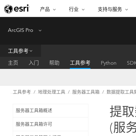
产品
行业
支持与服务
ARCGIS
行业
支持与服务
功能
ArcGIS Pro
Menu
ArcGIS 概览
建筑、工程和建
专业服务
非营利机构
制图
Esri 企业级地理空间平台
造
从空
技术支持
公共安全
工具参考
ArcGIS Online
商业
分析
培训
自然科学
完整的 SaaS 制图平台
将位
主页
入门
帮助
工具参考
Python
SD
保护
州和地方政府
ArcGIS Pro
数据
教育
世界领先的 GIS 软件
集成
可持续发展
能源公用事业
工具参考
地理处理工具
服务器工具箱
数据提取工具
ArcGIS Enterprise
电信
用于 GIS 和制图的基础系统
所
设施点管理
提取
交通运输
服务器工具箱概述
开发者技术
卫生与公共服务
水
构建制图和空间分析应用程序
(服
服务器工具箱许可
国家政府