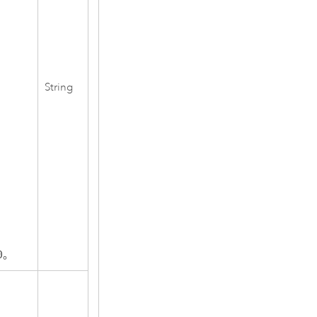
String
0
。