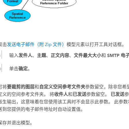
双击
发送电子邮件（附 Zip 文件）
模型元素以打开工具对话框。
输入
发件人
、
主题
、
正文内容
、
文件最大大小
和
SMTP 
单击
确定
。
可将
要裁剪的图层
和
自定义空间参考文件夹
参数留空，除非您希
定义的空间参考文件夹。 将
收件人
和
已发送
参数留空。
已发送
参
派生输出，这意味着在您使用该工具时不会显示此参数。 此参数将在
送到您提供的电子邮件地址时自动设置值。
保存并退出模型。