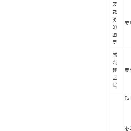
要
裁
剪
要
的
图
层
感
兴
趣
裁
区
域
指
必