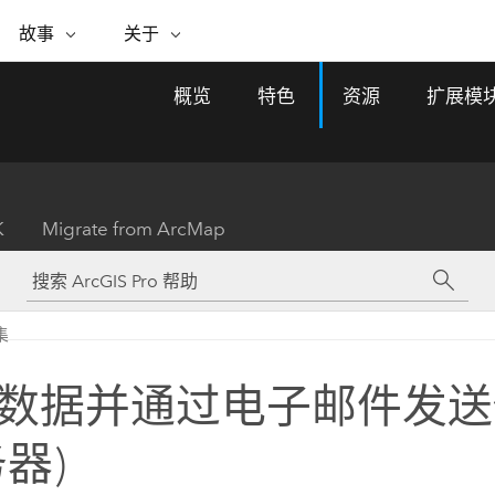
专题倡议
故事
关于
ESRI 故事
关于 ESRI
自助服务
购买 ARCGIS
联系我们
关于 GIS
概览
特色
资源
扩展模
WhereNext Magazine
关于 Esri
地理空间卓越之旅
ArcUser
用户类型
联系支持部门
什么是 GIS？
间上查看和了解数据
高管级新闻和见解
面向 ArcGIS 用户的实用技术
基于角色的 ArcGIS 访问权限
Esri 计划和倡议
Esri 社区
地理方法
资源
Esri 博客
Esri Store
活动
ArcGIS 博客
置引入分析
现实世界的全球 GIS 创新
ArcNews
Esri 的 ArcGIS 产品
K
Migrate from ArcMap
行业新闻和 ArcGIS 更新
合作伙伴
文档
管理
Esri 和 The Science of Where 播
如何购买
、编辑和共享空间数据
客
ArcWatch
Esri 产品、合作伙伴产品和开发
招贤纳士
My Esri
基础设施管理
商业和技术领导者之声
地理空间新闻、观点和趋势
人员订阅
集
使用 GIS 创建现代化、有弹性且可持续发展
媒体与分析师关系
的未来。 规划和运营的地理方法有助于领导
有功能
者了解基础设施工程与周围环境的关系。
数据并通过电子邮件发送
所有故事
探索基础设施管理
联系我们
务器)