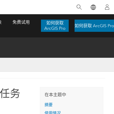
精选产品
专题培训
精选故事
推荐书籍
致力于创新
块
免费试用
如何获取
如何获取 ArcGIS Pro
人工智能
ArcGIS Pro
位置智能
数字化转换
数字孪生体
了解 ArcGIS Pro
空间数据科学：提升分析能力
当地图成为关键时刻的救命稻草
位置的力量
ArcGIS Pro 是 Esri 出品的全球领先的 GIS 桌
在这门导师授课式课程中，我们将探索如何
在巴西 2024 年遭遇历史性大洪水期间，专门
作者：Jack Dangermond
面应用程序，适用于制图、分析和数据管
运用空间统计技术来发现数据中的规律与关
从事 GIS 技术的 Codex 公司在 30 天内打造
这本书带领读者踏上一
理。 了解这项技术的实际效果，亲身体验交
联，并产出能解决复杂问题的深刻见解。
了 17 个应急洪水应用程序，为关键的救援行
任务
旅程，深入探索现代地
互式地图，探索产品功能，或者直接开始免
动提供了有力支持。
在本主题中
探索课程
其应对全球重大挑战的
费试用。
阅读故事
摘要
转至书籍详情
探索 ArcGIS Pro
使用情况