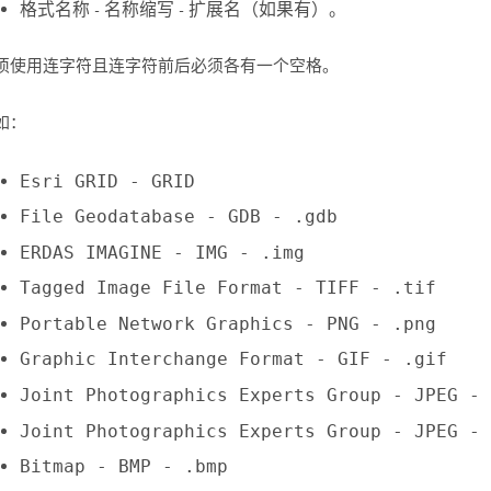
格式名称 - 名称缩写 - 扩展名（如果有）。
须使用连字符且连字符前后必须各有一个空格。
如：
Esri GRID - GRID
File Geodatabase - GDB - .gdb
ERDAS IMAGINE - IMG - .img
Tagged Image File Format - TIFF - .tif
Portable Network Graphics - PNG - .png
Graphic Interchange Format - GIF - .gif
Joint Photographics Experts Group - JPEG - 
Joint Photographics Experts Group - JPEG - 
Bitmap - BMP - .bmp