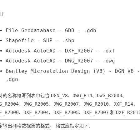
如：
File Geodatabase - GDB - .gdb
Shapefile - SHP - .shp
Autodesk AutoCAD - DXF_R2007 - .dxf
Autodesk AutoCAD - DWG_R2007 - .dwg
Bentley Microstation Design (V8) - DGN_V8 -
.dgn
持的名称缩写列表中包含
DGN_V8
、
DWG_R14
、
DWG_R2000
、
G_R2004
、
DWG_R2005
、
DWG_R2007
、
DWG_R2010
、
DXF_R14
、
F_R2000
、
DXF_R2004
、
DXF_R2005
、
DXF_R2007
和
DXF_R201
定输出栅格数据集的格式。 格式应指定如下：