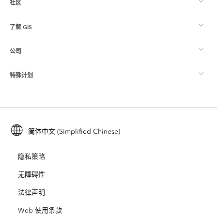
社区
ArcGIS 概览
了解 GIS
Esri 社区
制图
公司
什么是 GIS？
ArcGIS 博客
ArcGIS Pro
特殊计划
关于 Esri
位置智能
行业博客
ArcGIS Enterprise
ArcGIS for Personal Use
联系我们
培训
用户研究和测试
ArcGIS Online
ArcGIS for Student Use
简体中文 (Simplified Chinese)
招贤纳士
ArcUser
Esri 年轻专家关系网
开发者技术
保护
隐私策略
开放视野
ArcNews
活动
ArcGIS Location Platform
无障碍性
灾难响应
合作伙伴
ArcWatch
法律声明
Esri Store
教育
Web 使用条款
业务行为准则
Esri Press