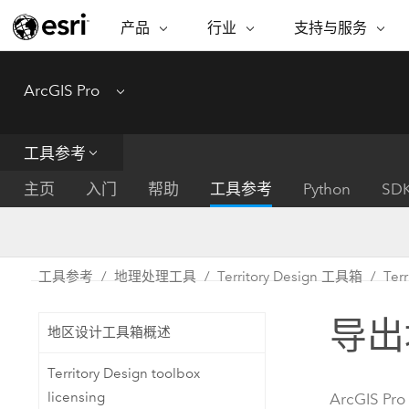
产品
行业
支持与服务
ARCGIS
行业
支持与服务
功能
ArcGIS Pro
Menu
ArcGIS 概览
建筑、工程和建
专业服务
非营利机构
制图
Esri 企业级地理空间平台
造
从空
技术支持
公共安全
工具参考
ArcGIS Online
商业
分析
培训
自然科学
完整的 SaaS 制图平台
将位
主页
入门
帮助
工具参考
Python
SD
保护
州和地方政府
ArcGIS Pro
数据
教育
世界领先的 GIS 软件
集成
可持续发展
能源公用事业
工具参考
地理处理工具
Territory Design 工具箱
Terr
ArcGIS Enterprise
电信
用于 GIS 和制图的基础系统
所
设施点管理
导出地
交通运输
地区设计工具箱概述
开发者技术
卫生与公共服务
水
构建制图和空间分析应用程序
Territory Design toolbox
国家政府
licensing
ArcGIS Pro