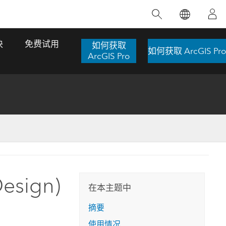
精选产品
专题培训
精选故事
推荐书籍
致力于创新
块
免费试用
如何获取
如何获取 ArcGIS Pro
人工智能
ArcGIS Pro
位置智能
数字化转换
数字孪生体
了解 ArcGIS Pro
空间数据科学：提升分析能力
当地图成为关键时刻的救命稻草
位置的力量
ArcGIS Pro 是 Esri 出品的全球领先的 GIS 桌
在这门导师授课式课程中，我们将探索如何
在巴西 2024 年遭遇历史性大洪水期间，专门
作者：Jack Dangermond
面应用程序，适用于制图、分析和数据管
运用空间统计技术来发现数据中的规律与关
从事 GIS 技术的 Codex 公司在 30 天内打造
这本书带领读者踏上一
理。 了解这项技术的实际效果，亲身体验交
联，并产出能解决复杂问题的深刻见解。
了 17 个应急洪水应用程序，为关键的救援行
sign)
旅程，深入探索现代地
互式地图，探索产品功能，或者直接开始免
动提供了有力支持。
在本主题中
探索课程
其应对全球重大挑战的
费试用。
阅读故事
摘要
转至书籍详情
探索 ArcGIS Pro
使用情况