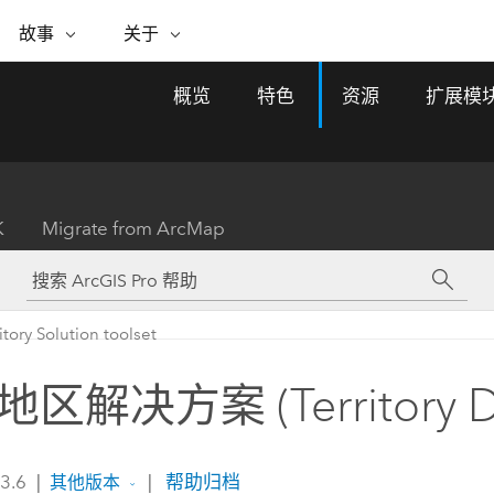
专题倡议
故事
关于
ESRI 故事
关于 ESRI
自助服务
购买 ARCGIS
联系我们
关于 GIS
概览
特色
资源
扩展模
WhereNext Magazine
关于 Esri
地理空间卓越之旅
ArcUser
用户类型
联系支持部门
什么是 GIS？
间上查看和了解数据
高管级新闻和见解
面向 ArcGIS 用户的实用技术
基于角色的 ArcGIS 访问权限
Esri 计划和倡议
Esri 社区
地理方法
资源
Esri 博客
Esri Store
活动
ArcGIS 博客
置引入分析
现实世界的全球 GIS 创新
ArcNews
Esri 的 ArcGIS 产品
K
Migrate from ArcMap
行业新闻和 ArcGIS 更新
合作伙伴
文档
管理
Esri 和 The Science of Where 播
如何购买
、编辑和共享空间数据
客
ArcWatch
Esri 产品、合作伙伴产品和开发
招贤纳士
My Esri
基础设施管理
商业和技术领导者之声
地理空间新闻、观点和趋势
人员订阅
itory Solution toolset
使用 GIS 创建现代化、有弹性且可持续发展
媒体与分析师关系
的未来。 规划和运营的地理方法有助于领导
有功能
者了解基础设施工程与周围环境的关系。
区解决方案 (Territory De
所有故事
探索基础设施管理
联系我们
 3.6
|
|
帮助归档
其他版本