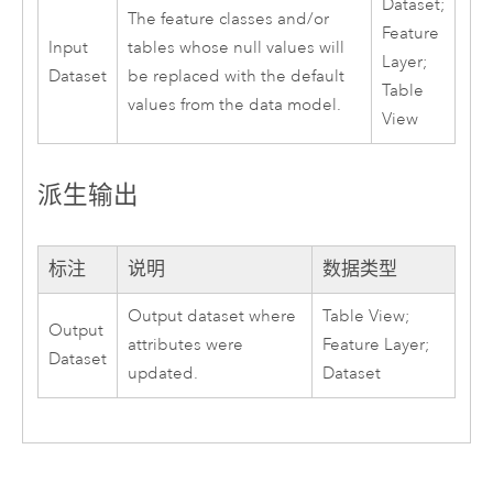
Dataset;
The feature classes and/or
Feature
Input
tables whose null values will
Layer;
Dataset
be replaced with the default
Table
values from the data model.
View
派生输出
标注
说明
数据类型
Output dataset where
Table View;
Output
attributes were
Feature Layer;
Dataset
updated.
Dataset