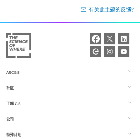
有关此主题的反馈?
ARCGIS
社区
ArcGIS 概览
了解 GIS
Esri 社区
制图
公司
什么是 GIS？
ArcGIS 博客
ArcGIS Pro
特殊计划
关于 Esri
位置智能
行业博客