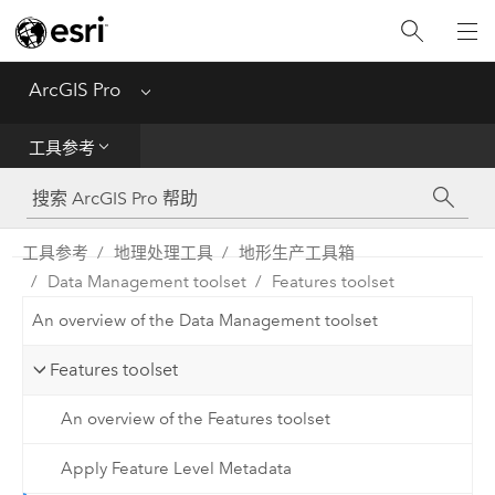
入门
ArcGIS Pro
Menu
帮助
工具参考
工具参考
Python
工具参考
地理处理工具
地形生产工具箱
Data Management toolset
Features toolset
SDK
An overview of the Data Management toolset
Migrate from ArcMap
Features toolset
An overview of the Features toolset
Apply Feature Level Metadata