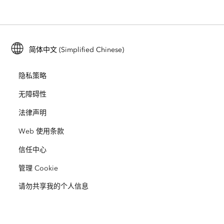
ArcGIS Enterprise
ArcGIS for Personal Use
联系我们
培训
用户研究和测试
ArcGIS Online
ArcGIS for Student Use
简体中文 (Simplified Chinese)
招贤纳士
ArcUser
Esri 年轻专家关系网
开发者技术
保护
隐私策略
开放视野
ArcNews
活动
ArcGIS Location Platform
无障碍性
灾难响应
合作伙伴
ArcWatch
法律声明
Esri Store
教育
Web 使用条款
业务行为准则
Esri Press
ArcGIS Architecture Center
信任中心
非营利机构
环境与可持续发展倡议
Esri 视频
管理 Cookie
请勿共享我的个人信息
种族平等
网站地图
GIS 字典