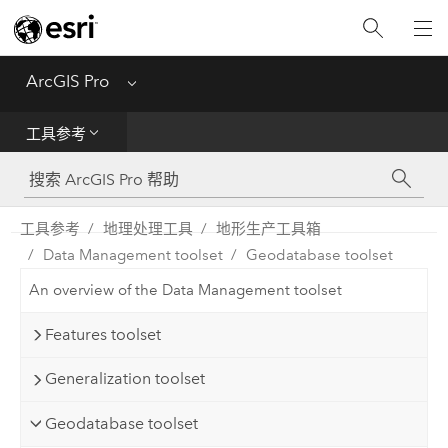
入门
ArcGIS Pro
Menu
帮助
工具参考
工具参考
Python
工具参考
地理处理工具
地形生产工具箱
Data Management toolset
Geodatabase toolset
SDK
An overview of the Data Management toolset
Migrate from ArcMap
Features toolset
Generalization toolset
Geodatabase toolset