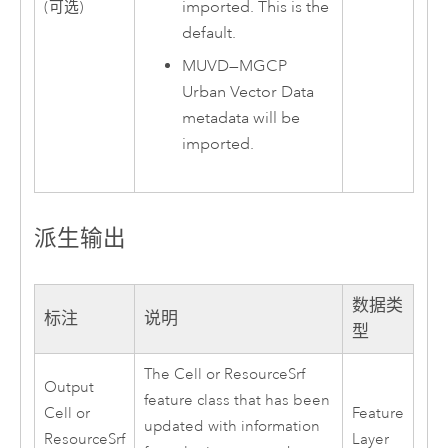
imported. This is the
(可选)
default.
MUVD
—
MGCP
Urban Vector Data
metadata will be
imported.
派生输出
数据类
标注
说明
型
The Cell or ResourceSrf
Output
feature class that has been
Cell or
Feature
updated with information
ResourceSrf
Layer