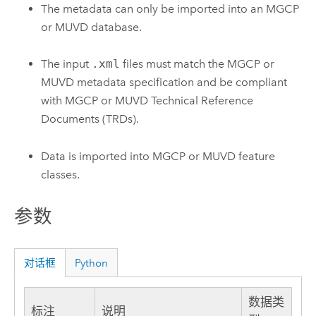
The metadata can only be imported into an MGCP
or MUVD database.
The input
.xml
files must match the MGCP or
MUVD metadata specification and be compliant
with MGCP or MUVD Technical Reference
Documents (TRDs).
Data is imported into MGCP or MUVD feature
classes.
参数
对话框
Python
数据类
标注
说明