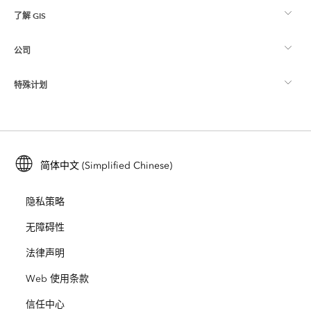
了解 GIS
Esri 社区
制图
公司
什么是 GIS？
ArcGIS 博客
ArcGIS Pro
特殊计划
关于 Esri
位置智能
行业博客
ArcGIS Enterprise
ArcGIS for Personal Use
联系我们
培训
用户研究和测试
ArcGIS Online
ArcGIS for Student Use
简体中文 (Simplified Chinese)
招贤纳士
ArcUser
Esri 年轻专家关系网
开发者技术
保护
隐私策略
开放视野
ArcNews
活动
ArcGIS Location Platform
无障碍性
灾难响应
合作伙伴
ArcWatch
法律声明
Esri Store
教育
Web 使用条款
业务行为准则
Esri Press
ArcGIS Architecture Center
信任中心