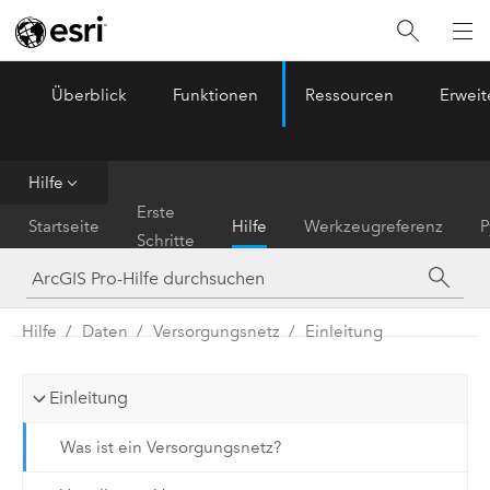
Überblick
Funktionen
Ressourcen
Erwei
ArcGIS Pro
Menu
Hilfe
Erste
Startseite
Hilfe
Werkzeugreferenz
P
Schritte
Hilfe
Daten
Versorgungsnetz
Einleitung
Einleitung
Was ist ein Versorgungsnetz?