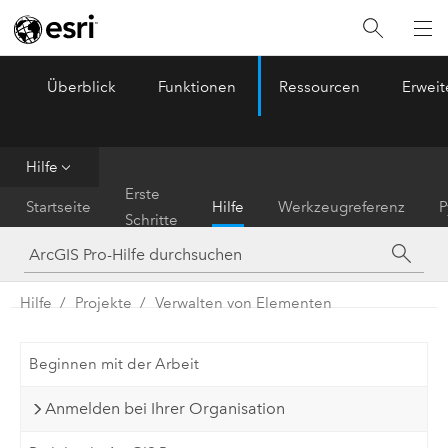
Überblick
Funktionen
Ressourcen
Erwei
ArcGIS Pro
Menu
Hilfe
Erste
Startseite
Hilfe
Werkzeugreferenz
P
Schritte
Hilfe
Projekte
Verwalten von Elementen
Beginnen mit der Arbeit
Anmelden bei Ihrer Organisation