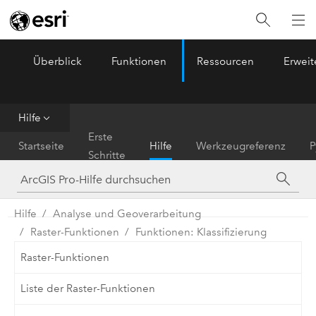
Überblick
Funktionen
Ressourcen
Erwei
ArcGIS Pro
Menu
Hilfe
Erste
Startseite
Hilfe
Werkzeugreferenz
P
Schritte
Hilfe
Analyse und Geoverarbeitung
Raster-Funktionen
Funktionen: Klassifizierung
Raster-Funktionen
Liste der Raster-Funktionen