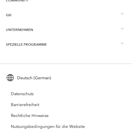
COMMUNITY
ArcGIS – Überblick
GIS
Esri Community
Kartenerstellung
UNTERNEHMEN
Was ist GIS?
ArcGIS Blog
ArcGIS Pro
SPEZIELLE PROGRAMME
Esri als Unternehmen
Location Intelligence
Branchenblog
ArcGIS Enterprise
ArcGIS for Personal Use
Kontakt
Schulungen
Nutzerforschung und Tests
ArcGIS Online
ArcGIS for Student Use
Deutsch (German)
Karriere
ArcUser
Esri Young Professionals Network
Developer-Technologie
Naturschutz
Datenschutz
Esri Open Vision
ArcNews
Veranstaltungen
ArcGIS Location Platform
Barrierefreiheit
Katastrophenhilfe
Partner
ArcWatch
Rechtliche Hinweise
Esri Store
Bildung
Nutzungsbedingungen für die Website
Verhaltenskodex
Esri Press