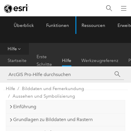
Überblick
Funktionen
Ressourcen
Erwei
ArcGIS Pro
Menu
Hilfe
Erste
Startseite
Hilfe
Werkzeugreferenz
P
Schritte
Hilfe
Bilddaten und Fernerkundung
Aussehen und Symbolisierung
Einführung
Grundlagen zu Bilddaten und Rastern