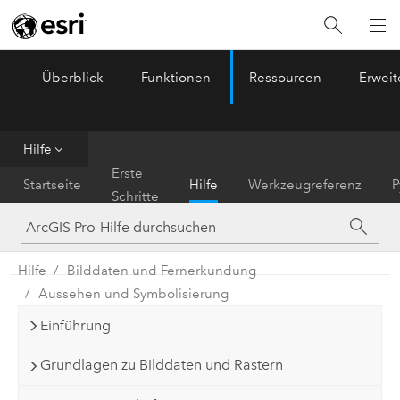
Überblick
Funktionen
Ressourcen
Erwei
ArcGIS Pro
Menu
Hilfe
Erste
Startseite
Hilfe
Werkzeugreferenz
P
Schritte
Hilfe
Bilddaten und Fernerkundung
Aussehen und Symbolisierung
Einführung
Grundlagen zu Bilddaten und Rastern