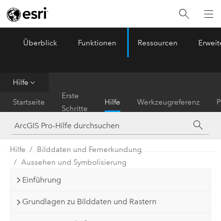
Überblick
Funktionen
Ressourcen
Erwei
ArcGIS Pro
Menu
Hilfe
Erste
Startseite
Hilfe
Werkzeugreferenz
P
Schritte
Hilfe
Bilddaten und Fernerkundung
Aussehen und Symbolisierung
Einführung
Grundlagen zu Bilddaten und Rastern