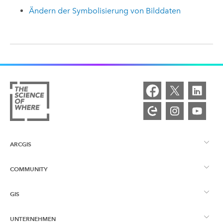
Ändern der Symbolisierung von Bilddaten
ARCGIS
COMMUNITY
ArcGIS – Überblick
GIS
Esri Community
Kartenerstellung
UNTERNEHMEN
Was ist GIS?