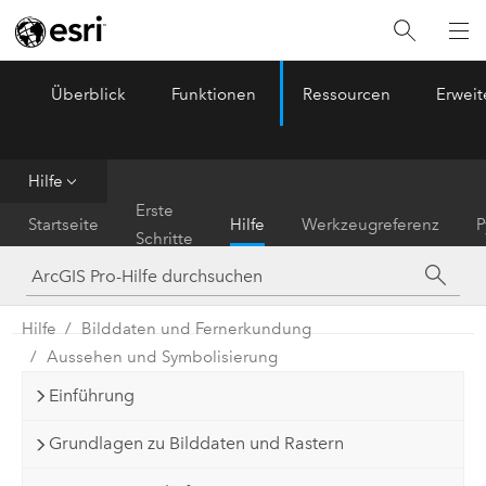
Überblick
Funktionen
Ressourcen
Erwei
ArcGIS Pro
Menu
Hilfe
Erste
Startseite
Hilfe
Werkzeugreferenz
P
Schritte
Hilfe
Bilddaten und Fernerkundung
Aussehen und Symbolisierung
Einführung
Grundlagen zu Bilddaten und Rastern