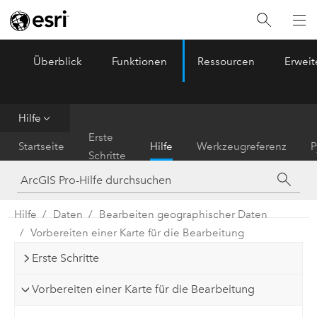
Überblick
Funktionen
Ressourcen
Erwei
ArcGIS Pro
Menu
Hilfe
Erste
Startseite
Hilfe
Werkzeugreferenz
P
Schritte
Hilfe
Daten
Bearbeiten geographischer Daten
Vorbereiten einer Karte für die Bearbeitung
Erste Schritte
Vorbereiten einer Karte für die Bearbeitung